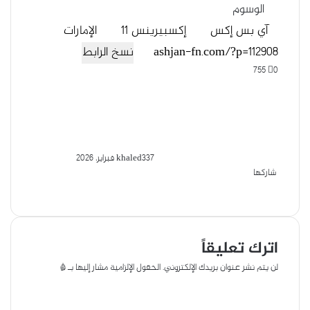
الوسوم
آي بس إكس
إكسبيرينس 11
الإمارات
نسخ الرابط
755
0
7 فبراير، 2026
khaled33
شاركها
ف
و
ت
ل
م
ط
ي
ا
X
ي
ا
ب
ش
س
ت
ل
ي
ا
ا
ب
س
ق
ر
ن
ع
اترك تعليقاً
و
ا
ر
ك
ة
ك
ا
ب
ة
لن يتم نشر عنوان بريدك الإلكتروني.
الحقول الإلزامية مشار إليها بـ
*
م
ع
ا
ب
ل
ر