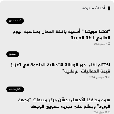
أحداث متنوعة
ثقافة و فن
“لغتنا هويتنا ” أمسية باذخة الجمال بمناسبة اليوم
العالمي للغة العربية
1 يناير، 2023
مجتمع
اختتام لقاء “دور الرسالة الاتصالية الملهِمة في تعزيز
قيمة الفعاليات الوطنية”
29 سبتمبر، 2024
أخبار محلية
سمو محافظ الأحساء يدشّن مركز مبيعات “وجهة
الورود” ويطّلع على تجربة تسويق الوجهة
13 أبريل، 2026