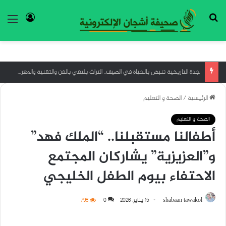
بحث عن
تسجيل ا
الق
جدة التاريخية تنبض بالحياة في الصيف.. التراث يلتقي بالفن والتقنية والمعرفة
الرئيسية
/
الصحة و التعليم
الصحة و التعليم
أطفالنا مستقبلنا.. “الملك فهد”
و”العزيزية” يشاركان المجتمع
الاحتفاء بيوم الطفل الخليجي
shabaan tawakol
15 يناير، 2026
0
798