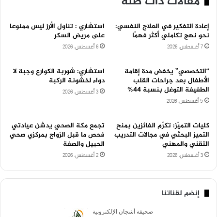
مقالات ذات صلة
إعادة التفكير في العلاج النفسي:
استشاري : تناول الأرز ليس ممنوعا
نحو نهج تكاملي أكثر فهمًا
على مريض السكر
7 أغسطس، 2026
6 أغسطس، 2026
“التخصصي” يخفض مدة إقامة
استشاري: شوربة الكوارع وجبة لا
الأطفال بعد جراحات القلب
دواء لخشونة الركبة
الطفيفة التوغل بنسبة 44%
3 أغسطس، 2026
5 أغسطس، 2026
كليات التميّز: تكرّم الفائزين بمنح
تجمع مكة الصحي يدشن عيادتي
التميز البحثي في مجالات التدريب
فحص ما قبل الزواج بمركزي صحي
التقني والمهني
الحبيل والصفة
3 أغسطس، 2026
2 أغسطس، 2026
إنضم لقناتنا