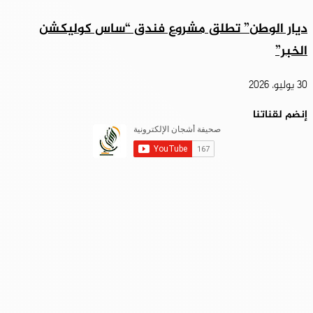
ديار الوطن” تطلق مشروع فندق “ساس كوليكشن
الخبر”
30 يوليو، 2026
إنضم لقناتنا