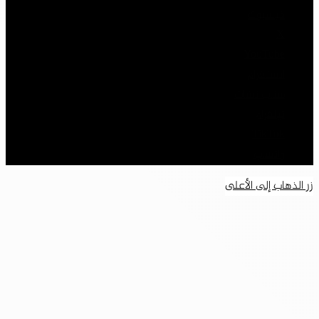
فيسبوك
‫X
‫YouTube
انستقرام
سناب تشات
تيلقرام
‫TikTok
واتساب
زر الذهاب إلى الأعلى