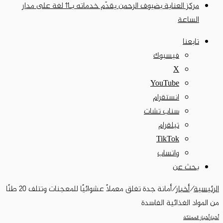
مركز العناية بضيوف الرحمن يقدّم خدماته بـ11 لغة على مدار
الساعة
تابعنا
فيسبوك
‫X
‫YouTube
انستقرام
سناب تشات
تيلقرام
‫TikTok
واتساب
بحث عن
الرئيسية
/
أخبار
/
أمانة جدة تغلق معملًا عشوائيًا للمعجنات وتتلف 20 طنًا
من المواد الغذائية الفاسدة
أخبار
أخبار المملكة