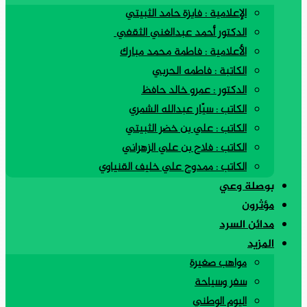
الإعلامية : فايزة حامد الثبيتي
الدكتور أحمد عبدالغني الثقفي
الأعلامية : فاطمة محمد مبارك
الكاتبة : فاطمه الحربي
الدكتور : عمرو خالد حافظ
الكاتب : سيّار عبدالله الشمري
الكاتب : علي بن خضر الثبيتي
الكاتب : فلاح بن علي الزهراني
الكاتب : ممدوح علي خليف القنياوي
بوصلة وعي
مؤثرون
مدائن السرد
المزيد
مواهب صغيرة
سفر وسياحة
اليوم الوطني