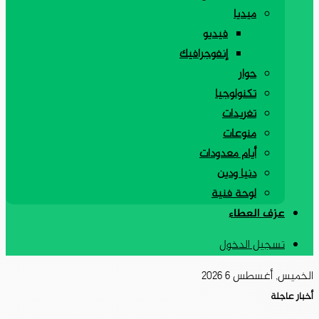
ميديا
فيديو
إنفوجرافيك
حوار
تكنولوجيا
تغريدات
منوعات
أيام معدودات
دنيا ودين
لوحة فنية
عزف العطاء
تسجيل الدخول
الخميس, أغسطس 6 2026
أخبار عاجلة