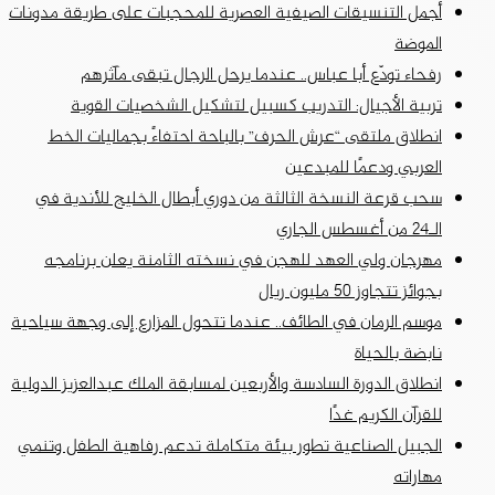
أجمل التنسيقات الصيفية العصرية للمحجبات على طريقة مدونات
الموضة
رفحاء تودّع أبا عباس.. عندما يرحل الرجال تبقى مآثرهم
تربية الأجيال: التدريب كسبيل لتشكيل الشخصيات القوية
انطلاق ملتقى “عرش الحرف” بالباحة احتفاءً بجماليات الخط
العربي ودعمًا للمبدعين
سحب قرعة النسخة الثالثة من دوري أبطال الخليج للأندية في
الـ24 من أغسطس الجاري
مهرجان ولي العهد للهجن في نسخته الثامنة يعلن برنامجه
بجوائز تتجاوز 50 مليون ريال
موسم الرمان في الطائف.. عندما تتحول المزارع إلى وجهة سياحية
نابضة بالحياة
انطلاق الدورة السادسة والأربعين لمسابقة الملك عبدالعزيز الدولية
للقرآن الكريم غدًا
الجبيل الصناعية تطور بيئة متكاملة تدعم رفاهية الطفل وتنمي
مهاراته