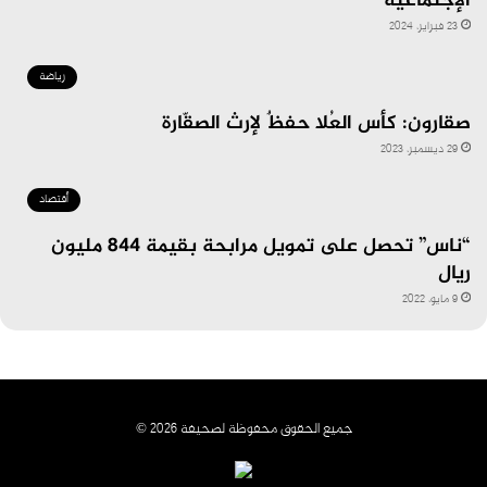
الإجتماعية
23 فبراير، 2024
رياضة
صقارون: كأس العُلا حفظٌ لإرث الصقّارة
29 ديسمبر، 2023
أقتصاد
“ناس” تحصل على تمويل مرابحة بقيمة 844 مليون
ريال
9 مايو، 2022
جميع الحقوق محفوظة لصحيفة 2026 ©