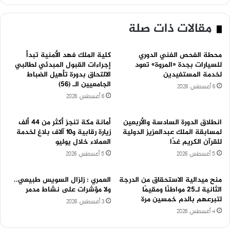
مقالات ذات صلة
محطة الفحص الفني الدوري
كلية الملك فهد الأمنية تبدأ
للسيارات بجدة «المروة» تعود
إجراءات القبول المبدئي لطالبي
لخدمة المستفيدين
الالتحاق بدورة تأهيل الضباط
الجامعيين الـ (56)
6 أغسطس، 2026
6 أغسطس، 2026
انطلاق الدورة السادسة والأربعين
أمانة مكة تنجز أكثر من ٤٤ ألف
لمسابقة الملك عبدالعزيز الدولية
زيارة رقابية و١٠ آلاف بلاغ لخدمة
للقرآن الكريم غدًا
العملاء خلال يوليو
5 أغسطس، 2026
5 أغسطس، 2026
منح ميدالية الاستحقاق من الدرجة
العمري : زلزال السويس طبيعي..
الثانية لـ25 مواطنًا ومقيمًا
ولا مؤشرات على نشاط مدمر
لتبرعهم بالدم خمسين مرة
3 أغسطس، 2026
4 أغسطس، 2026