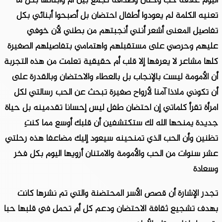
اليوم علاقة حب وحنان وصداقة تجمع بين أم وأبنائها بكل ما
تعنيه الكلمة لم يعودوا أطفال احتضان بل أصبحوا أبنائي بكل
تفاصيل المعنى أشعر أنني أنجبتهم من بطني لأن خوفي
عليهم وحرصي على مستقبلهم واهتمامي بتفاصيلهم الصغيرة
كلها مشاعر لا يعرفها إلا قلب أم حقيقية تعلمت من هذه التجربة
أن الأمومة ليست بالإنجاب بل بالعطاء والاحتضان وبالقدرة على
أن تكوني ملاذا آمنا لأرواح صغيرة تبحث عن الحب رسالتي لكل
امرأة تقرأ كلماتي إن احتضان طفل ليس إحسانا تقدمينه بل حياة
جديدة يمنحها الله لك ستكتشفين أن قلبك أوسع مما كنتِ
تظنين وأن الحب الذي تمنحينه سيعود إليك مضاعفا هذه رحلتي
عشر سنوات من الحب والأمومة والامتنان أرويها اليوم بكل فخر
وسعادة
تجدر الإشارة أن قصص الأسر المحتضنة والتي تم نشرها كانت
بهدف تشجيع ثقافة الاحتضان ودعم كل أم تحمل في قلبها حبا