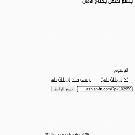
يتسع لطفل يحتاج الأمان.
الوسوم
"كيان للأيتام"
جمعية كيان للأيتام
نسخ الرابط