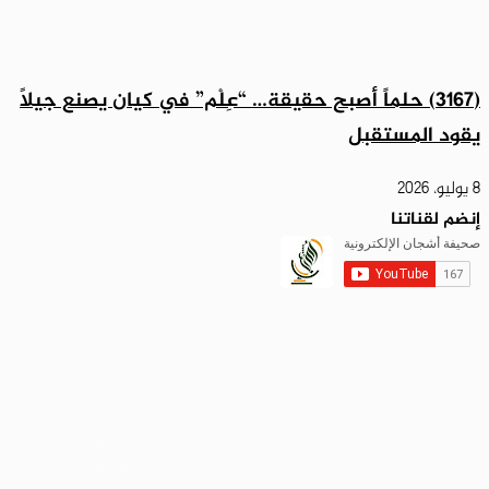
(3167) حلماً أصبح حقيقة… “عِلْم” في كيان يصنع جيلاً
يقود المستقبل
8 يوليو، 2026
إنضم لقناتنا