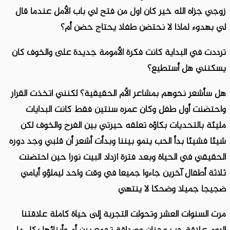
زوجي جزاه الله خير كان اول من فتح لي باب الأمل عندما قال
لي بهدوء لماذا لا نحتضن طفلا يحتاج حضن أم؟
ترددت في البداية كانت فكرة الأمومة جديدة على والخوف كان
يسكنني هل أستطيع؟
هل سأشعر نحوهم بمشاعر الأم الحقيقية؟ لكنني اتخذت القرار
واحتضنت أول طفل وكان عمره سنتين فقط كانت البدايات
مليئة بالتحديات بكاؤه تعلقه حيرتي بين الفرح والخوف لكن
شيئا فشيئا بدأ الحب ينمو بيننا وبدأت أشعر أن قلبي وجد دوره
الحقيقي في الحياة وبعد فترة ازداد البيت نورا حين احتضنت
ثلاثة أطفال آخرين جاءوا جميعا في وقت واحد ليملؤو أيامي
ضجيجا جميلا وضحكا لا ينتهي
مرت السنوات العشر وتحولت التجربة إلى حياة كاملة علاقتنا