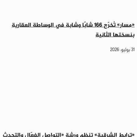
«مسار» تُخرّج 166 شابًا وشابة في الوساطة العقارية
بنسختها الثانية
31 يوليو، 2026
«ترابط الشرقية» تنظم ورشة «التواصل الفعّال والتحدث