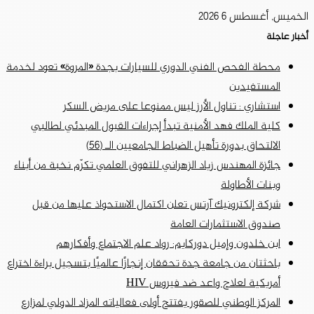
الخميس, أغسطس 6 2026
أخبار عاجلة
محطة الفحص الفني الدوري للسيارات بجدة «المروة» تعود لخدمة
المستفيدين
استشاري : تناول الأرز ليس ممنوعا على مريض السكر
كلية الملك فهد الأمنية تبدأ إجراءات القبول المبدئي لطالبي
الالتحاق بدورة تأهيل الضباط الجامعيين الـ (56)
جائزة المهندس زياد الزهراني للتفوق العلمي تكرّم نخبة من أبناء
وبنات الأطاولة
شركة إلكترونيك آرتس تعلن اكتمال الاستحواذ عليها من قبل
صندوق الاستثمارات العامة
ابن خلدون وإميل دوركايم: رواد علم الاجتماع وأفكارهم
باحثتان من جامعة جدة تحققان إنجازًا عالميًا بتسجيل براءة اختراع
أمريكية لعلاج واعد ضد فيروس HIV
المركز الوطني للصقور يفتتح أولى فعالياته المزاد الدولي لمزارع