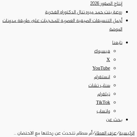
إنتاج الصقور 2026
روعة بنت حمد ميره تنال الدكتوراه الفخرية
أجمل التنسيقات الصيفية العصرية للمحجبات على طريقة مدونات
الموضة
تابعنا
فيسبوك
‫X
‫YouTube
انستقرام
سناب تشات
تيلقرام
‫TikTok
واتساب
بحث عن
الرئيسية
/
عزف العطاء
/
أم سطام تتحدث عن رحلتها مع الاحتضان …