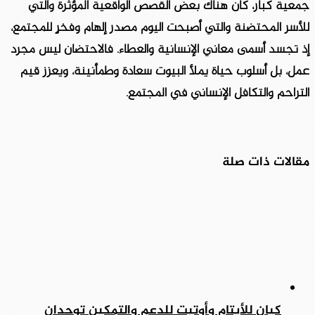
جمعية كبار، كان هناك بعض القصص الواقعية المؤثرة والتي
للأسر المحتضنة والتي أصبحت اليوم مصدر إلهام وفخرٍ للمجتمع،
إذ تجسد أسمى معاني الإنسانية والعطاء. فالاحتضان ليس مجرد
عمل، بل أسلوب حياة يملأ البيوت سعادة وطمأنينة، ويعزز قيم
التراحم والتكافل الإنساني في المجتمع.
مقالات ذات صلة
كيان للأيتام وأوتيت للدعم والتمكين توحدان