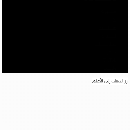
فيسبوك
‫X
‫YouTube
انستقرام
سناب تشات
تيلقرام
‫TikTok
واتساب
زر الذهاب إلى الأعلى