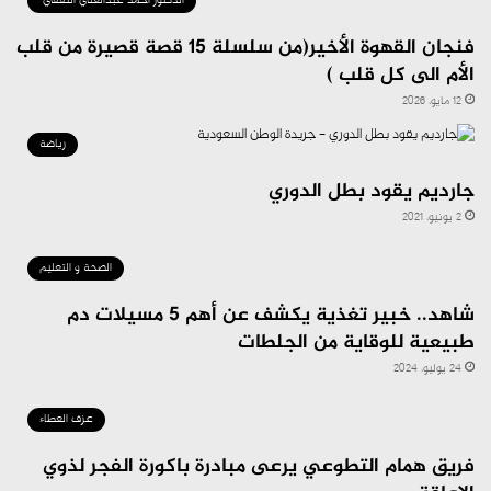
الدكتور أحمد عبدالغني الثقفي
فنجان القهوة الأخير(من سلسلة 15 قصة قصيرة من قلب
الأم الى كل قلب )
12 مايو، 2026
رياضة
جارديم يقود بطل الدوري
2 يونيو، 2021
الصحة و التعليم
شاهد.. خبير تغذية يكشف عن أهم 5 مسيلات دم
طبيعية للوقاية من الجلطات
24 يوليو، 2024
عزف العطاء
فريق همام التطوعي يرعى مبادرة باكورة الفجر لذوي