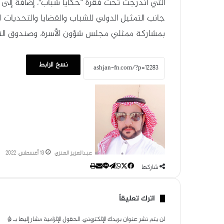
التي اندرجت تحت فقرة “حكايا شباب”، إضافةً إلى ا
جانب التمثيل الدولي للشباب والقضايا والتحديات ا
بمشاركة ممثلي مجلس شؤون الأسرة، وصندوق التنم
نسخ الرابط
عبدالعزيز العنزي
13 أغسطس، 2022
شاركها
ل
ت
و
ف
م
ط
ا
ا
ي
ي
ب
X
ش
ا
ا
ت
ل
ي
س
اترك تعليقاً
ر
ب
ق
ن
ع
س
ا
ر
و
ك
ة
لن يتم نشر عنوان بريدك الإلكتروني.
الحقول الإلزامية مشار إليها بـ
*
ا
ة
ك
ب