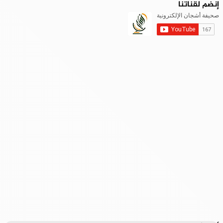
إنضم لقناتنا