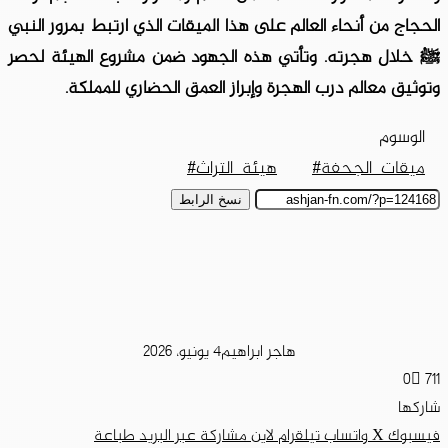
الحجاج من أنحاء العالم على هذا الميقات الذي ارتبط بمرور النبي
ﷺ خلال هجرته. وتأتي هذه الجهود ضمن مشروع الهيئة لحصر
وتوثيق معالم درب الهجرة وإبراز العمق الحضاري للمملكة.
الوسوم
ميقات_الجحفة#
هيئة_التراث#
نسخ الرابط
هاجر ابراهيم
4 يونيو، 2026
0
711
شاركها
فيسبوك
‫X
واتساب
تيلقرام
لاين
مشاركة عبر البريد
طباعة