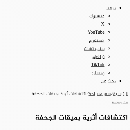
تابعنا
فيسبوك
‫X
‫YouTube
انستقرام
سناب تشات
تيلقرام
‫TikTok
واتساب
بحث عن
الرئيسية
/
سفر وسياحة
/
اكتشافات أثرية بميقات الجحفة
سفر وسياحة
اكتشافات أثرية بميقات الجحفة