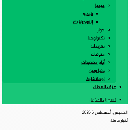
ميديا
فيديو
إنفوجرافيك
حوار
تكنولوجيا
تغريدات
منوعات
أيام معدودات
دنيا ودين
لوحة فنية
عزف العطاء
تسجيل الدخول
الخميس, أغسطس 6 2026
أخبار عاجلة