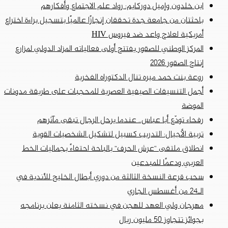
ابن خلدون وإميل دوركايم: رواد علم الاجتماع وأفكارهم
باحثتان من جامعة جدة تحققان إنجازًا عالميًا بتسجيل براءة اختراع
أمريكية لعلاج واعد ضد فيروس HIV
المركز الوطني للصقور يفتتح أولى فعالياته المزاد الدولي لمزارع
إنتاج الصقور 2026
روعة بنت حمد ميره تنال الدكتوراه الفخرية
أجمل التنسيقات الصيفية العصرية للمحجبات على طريقة مدونات
الموضة
رفحاء تودّع أبا عباس.. عندما يرحل الرجال تبقى مآثرهم
تربية الأجيال: التدريب كسبيل لتشكيل الشخصيات القوية
انطلاق ملتقى “عرش الحرف” بالباحة احتفاءً بجماليات الخط
العربي ودعمًا للمبدعين
سحب قرعة النسخة الثالثة من دوري أبطال الخليج للأندية في
الـ24 من أغسطس الجاري
مهرجان ولي العهد للهجن في نسخته الثامنة يعلن برنامجه
بجوائز تتجاوز 50 مليون ريال