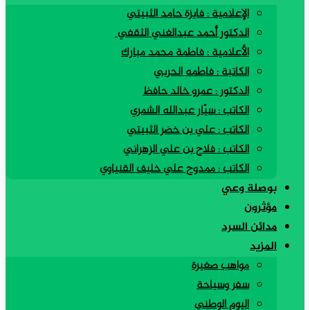
الإعلامية : فايزة حامد الثبيتي
الدكتور أحمد عبدالغني الثقفي
الأعلامية : فاطمة محمد مبارك
الكاتبة : فاطمه الحربي
الدكتور : عمرو خالد حافظ
الكاتب : سيّار عبدالله الشمري
الكاتب : علي بن خضر الثبيتي
الكاتب : فلاح بن علي الزهراني
الكاتب : ممدوح علي خليف القنياوي
بوصلة وعي
مؤثرون
مدائن السرد
المزيد
مواهب صغيرة
سفر وسياحة
اليوم الوطني