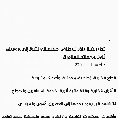
“طيران الرياض” يطلق رحلاته المباشرة إلى مومباي
ثامن وجهاته العالمية
5 أغسطس، 2026
قطع فخارية، زجاجية، معدنية، وأصداف متنوعة.
6 أفران فخارية وقناة مائية أثرية لخدمة المسافرين والحجاج.
13 شاهد قبر يعود بعضها إلى العصرين الأموي والعباسي.
وأظهرت المعثورات القادمة من الشام ومصر والحبشة حجم توافد