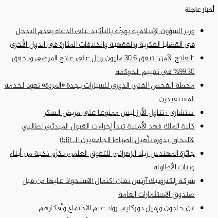
أخبار عاجلة
وزير الشؤون الإسلامية يوجّه بالتأكيد على الدعاة بعدم التدخل
في القضايا الفكرية والفقهية والخلافات المثارة في الدول الأخرى
“العلاج الآمن” تنفق 30.6 مليون ريال على علاج المرضى وتحقق
99.30% في تقييم الحوكمة
محطة الفحص الفني الدوري للسيارات بجدة «المروة» تعود لخدمة
المستفيدين
استشاري : تناول الأرز ليس ممنوعا على مريض السكر
كلية الملك فهد الأمنية تبدأ إجراءات القبول المبدئي لطالبي
الالتحاق بدورة تأهيل الضباط الجامعيين الـ (56)
جائزة المهندس زياد الزهراني للتفوق العلمي تكرّم نخبة من أبناء
وبنات الأطاولة
شركة إلكترونيك آرتس تعلن اكتمال الاستحواذ عليها من قبل
صندوق الاستثمارات العامة
ابن خلدون وإميل دوركايم: رواد علم الاجتماع وأفكارهم