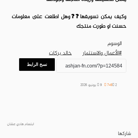
وكيف يمكن تسويقها❓❓وهل اطلعت على معلومات
حسنت او طورت منتجك
الوسوم
#الأعمال والاستثمار
خالد بركات
نسخ الرابط
2
749
9 يونيو، 2026
ابتسام هادي عشان
شاركها