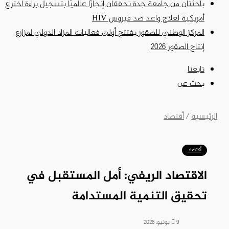
باحثتان من جامعة جدة تحققان إنجازًا عالميًا بتسجيل براءة اختراع
أمريكية لعلاج واعد ضد فيروس HIV
المركز الوطني للصقور يفتتح أولى فعالياته المزاد الدولي لمزارع
إنتاج الصقور 2026
تابعنا
بحث عن
الرئيسية
/
أقتصاد
أقتصاد
الاقتصاد الريفي: أمل المستقبل في
تحقيق التنمية المستدامة
9 يونيو، 2026