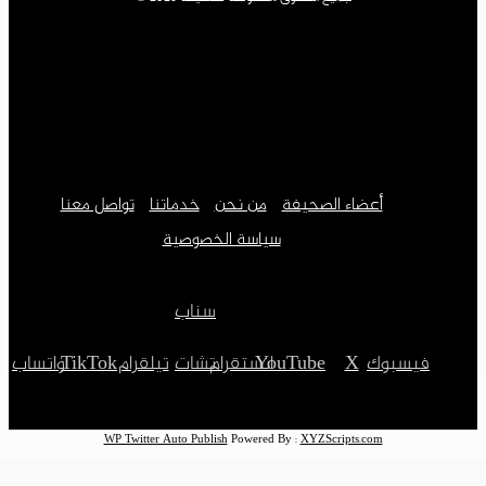
أعضاء الصحيفة
من نحن
خدماتنا
تواصل معنا
سياسة الخصوصية
سناب
فيسبوك
‫X
‫YouTube
انستقرام
تشات
تيلقرام
‫TikTok
واتساب
WP Twitter Auto Publish
Powered By :
XYZScripts.com