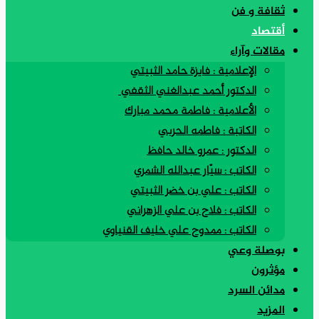
ثقافة و فن
أقتصاد
مقالات وآراء
الإعلامية : فايزة حامد الثبيتي
الدكتور أحمد عبدالغني الثقفي
الأعلامية : فاطمة محمد مبارك
الكاتبة : فاطمه الحربي
الدكتور : عمرو خالد حافظ
الكاتب : سيّار عبدالله الشمري
الكاتب : علي بن خضر الثبيتي
الكاتب : فلاح بن علي الزهراني
الكاتب : ممدوح علي خليف القنياوي
بوصلة وعي
مؤثرون
مدائن السرد
المزيد