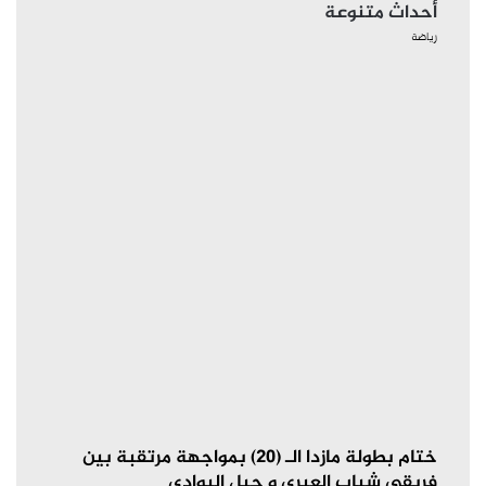
أحداث متنوعة
رياضة
ختام بطولة مازدا الـ (20) بمواجهة مرتقبة بين
فريقي شباب العبري و جيل البوادي