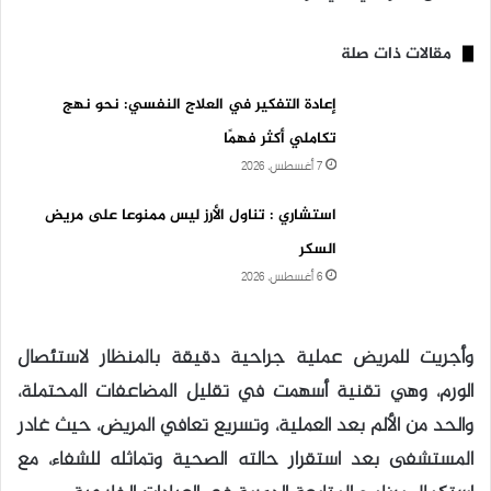
مقالات ذات صلة
إعادة التفكير في العلاج النفسي: نحو نهج
تكاملي أكثر فهمًا
7 أغسطس، 2026
استشاري : تناول الأرز ليس ممنوعا على مريض
السكر
6 أغسطس، 2026
وأجريت للمريض عملية جراحية دقيقة بالمنظار لاستئصال
الورم، وهي تقنية أسهمت في تقليل المضاعفات المحتملة،
والحد من الألم بعد العملية، وتسريع تعافي المريض، حيث غادر
المستشفى بعد استقرار حالته الصحية وتماثله للشفاء، مع