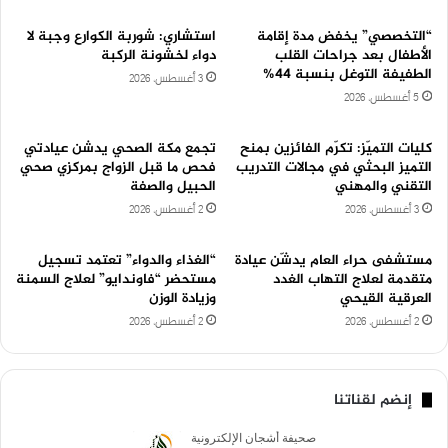
“التخصصي” يخفض مدة إقامة
استشاري: شوربة الكوارع وجبة لا
الأطفال بعد جراحات القلب
دواء لخشونة الركبة
الطفيفة التوغل بنسبة 44%
3 أغسطس، 2026
5 أغسطس، 2026
كليات التميّز: تكرّم الفائزين بمنح
تجمع مكة الصحي يدشن عيادتي
التميز البحثي في مجالات التدريب
فحص ما قبل الزواج بمركزي صحي
التقني والمهني
الحبيل والصفة
3 أغسطس، 2026
2 أغسطس، 2026
مستشفى حراء العام يدشّن عيادة
“الغذاء والدواء” تعتمد تسجيل
متقدمة لعلاج التهاب الغدد
مستحضر “فاوندايو” لعلاج السمنة
العرقية القيحي
وزيادة الوزن
2 أغسطس، 2026
2 أغسطس، 2026
إنضم لقناتنا