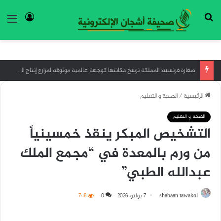
بحث عن
تسجيل ا
الق
صقارة فرنسية: المملكة ترسخ مكانتها كوجهة عالمية موثوقة لمزارع إنتاج الصقور
الرئيسية
/
الصحة و التعليم
الصحة و التعليم
التشخيص المبكر ينقذ خمسينياً
من ورم بالمعدة في “مجمع الملك
عبدالله الطبي”
shabaan tawakol
7 يوليو، 2026
0
748