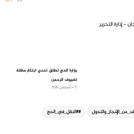
682
0
ن – إدارة التحرير
وزارة الحج تطلق تحدي ابتكار مظلة
لضيوف الرحمن
4 أغسطس، 2026
د_من_الإنجاز_والتحول
#النقل_في_الحج