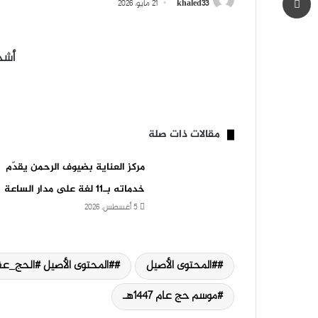
khaled33
21 مايو، 2026
أشجا
مقالات ذات صلة
مركز العناية بضيوف الرحمن يقدّم
خدماته بـ11 لغة على مدار الساعة
5 أغسطس، 2026
#المحتوى الأصيل
#المحتوى الأصيل #الحج_عق
موسم حج عام 1447هـ