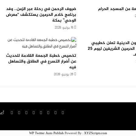
ة من المسجد الحرام
ضيوف الرحمن في رحلة عبر الزمن.. وفد
برنامج خادم الحرمين يستكشف “معرض
الوحي” بمكة
16 يوليو، 2026
ون الدينية تعلن خطيبي
الجمعة في الحرمين الشريفين ليوم 25
تخصيص خطبة الجمعة القادمة للحديث
عن أضرار التسرع في الطلاق والتساهل
فيه
28 يونيو، 2026
‫X
فيسبوك
‫YouTube
انستقرام
سناب
تيلقرام
‫TikTok
واتساب
أعض
تشات
WP Twitter Auto Publish
Powered By :
XYZScripts.com