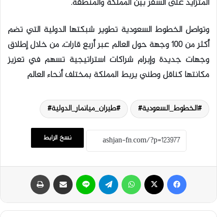
المتزايد على السفر بين المملكة والمنطقة.
وتواصل الخطوط السعودية تطوير شبكتها الدولية التي تضم
أكثر من 100 وجهة حول العالم عبر أربع قارات، من خلال إطلاق
وجهات جديدة وإبرام شراكات استراتيجية تسهم في تعزيز
مكانتها كناقل وطني يربط المملكة بمختلف أنحاء العالم
الخطوط_السعودية#
طيران_ميانمار_الدولية#
نسخ الرابط
فيسبوك
‫X
واتساب
تيلقرام
لاين
مشاركة عبر البريد
طباعة