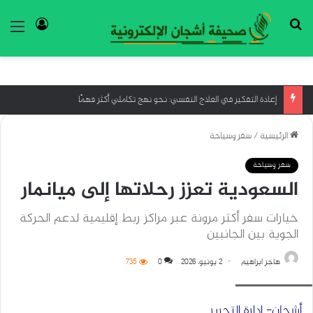
بحث عن
تسجيل ا
الق
إعادة التفكير في العلاج النفسي: نحو نهج تكاملي أكثر فهمًا
الرئيسية
/
سفر وسياحة
سفر وسياحة
السعودية تعزز رحلاتها إلى ميانمار
خيارات سفر أكثر مرونة عبر مراكز ربط إقليمية لدعم الحركة
الجوية بين الجانبين
هاجر ابراهيم
2 يونيو، 2026
0
735
Oplus_16908288
أشجان- إدارة التحرير