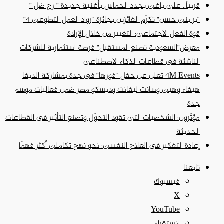
قريباً.. علي ياغي يجدد الحماس بأغنية جديدة ” رح ضل ”
“بر بني حسن” تكرّم الفائزين بجائزة “رواد العمل التطوعي 4”
قوة الفعل الاجتماعي: التغيير من خلال الإرادة
معرض”السعودية تصنع المستقبل” فرصة استثمارية للشركات
الناشئة في قطاعات الذكاء الاصطناعي
4M Events تعلن عن حفل “فورها” في جدة بمشاركة الديفا
هيفاء وهبي وسانت ليفانت وديسكو مصر ضمن فعاليات موسم
جدة
مؤثّرون: الشخصيات التي تقود التحوّل وتصنع التأثير في القطاعات
الحديثة
إعادة التفكير في العلاج النفسي: نحو نهج تكاملي أكثر فهمًا
تابعنا
فيسبوك
‫X
‫YouTube