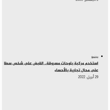
مجتمع
استخدم مركبة بلوحات مسروقة.. القبض على شخص سطا
على محال تجارية بالأحساء
29 أبريل، 2022