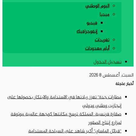
اليوم الوطني
ميديا
فيديو
إنفوجرافيك
تغريدات
أيام معدودات
تسجيل الدخول
السبت, أغسطس 8 2026
أخبار عاجلة
مطارات جدة” تعزز ريادتها في الاستدامة والابتكار بحصولها على
إنجازين وطني ودولي
صقارة فرنسية: المملكة ترسخ مكانتها كوجهة عالمية موثوقة
لمزارع إنتاج الصقور
“قبائل الماساي” أكبر شاهد على السياحة المستدامة