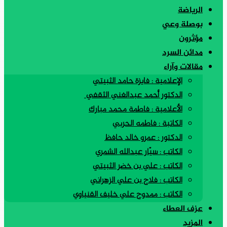
الرياضة
بوصلة وعي
مؤثرون
مدائن السرد
مقالات وآراء
الإعلامية : فايزة حامد الثبيتي
الدكتور أحمد عبدالغني الثقفي
الأعلامية : فاطمة محمد مبارك
الكاتبة : فاطمه الحربي
الدكتور : عمرو خالد حافظ
الكاتب : سيّار عبدالله الشمري
الكاتب : علي بن خضر الثبيتي
الكاتب : فلاح بن علي الزهراني
الكاتب : ممدوح علي خليف القنياوي
عزف العطاء
المزيد