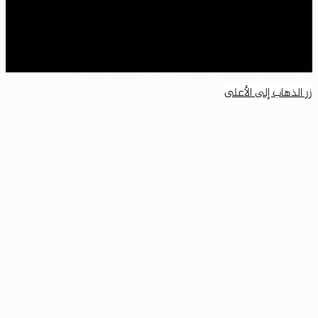
سناب تشات
تيلقرام
‫TikTok
واتساب
زر الذهاب إلى الأعلى