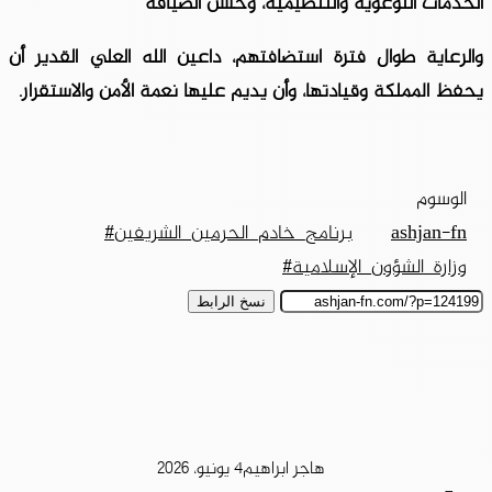
الخدمات التوعوية والتنظيمية، وحسن الضيافة
والرعاية طوال فترة استضافتهم، داعين الله العلي القدير أن
يحفظ المملكة وقيادتها، وأن يديم عليها نعمة الأمن والاستقرار.
الوسوم
ashjan-fn
برنامج_خادم_الحرمين_الشريفين#
وزارة_الشؤون_الإسلامية#
نسخ الرابط
هاجر ابراهيم
4 يونيو، 2026