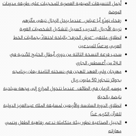
أجمل التنسيقات الصيفية العصرية للمحجبات على طريقة مدونات
الموضة
رفحاء تودّع أبا عباس.. عندما يرحل الرجال تبقى مآثرهم
تربية الأجيال: التدريب كسبيل لتشكيل الشخصيات القوية
انطلاق ملتقى “عرش الحرف” بالباحة احتفاءً بجماليات الخط
العربي ودعمًا للمبدعين
سحب قرعة النسخة الثالثة من دوري أبطال الخليج للأندية في
الـ24 من أغسطس الجاري
مهرجان ولي العهد للهجن في نسخته الثامنة يعلن برنامجه
بجوائز تتجاوز 50 مليون ريال
موسم الرمان في الطائف.. عندما تتحول المزارع إلى وجهة سياحية
نابضة بالحياة
انطلاق الدورة السادسة والأربعين لمسابقة الملك عبدالعزيز الدولية
للقرآن الكريم غدًا
الجبيل الصناعية تطور بيئة متكاملة تدعم رفاهية الطفل وتنمي
مهاراته