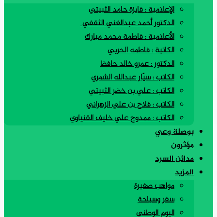
الإعلامية : فايزة حامد الثبيتي
الدكتور أحمد عبدالغني الثقفي
الأعلامية : فاطمة محمد مبارك
الكاتبة : فاطمه الحربي
الدكتور : عمرو خالد حافظ
الكاتب : سيّار عبدالله الشمري
الكاتب : علي بن خضر الثبيتي
الكاتب : فلاح بن علي الزهراني
الكاتب : ممدوح علي خليف القنياوي
بوصلة وعي
مؤثرون
مدائن السرد
المزيد
مواهب صغيرة
سفر وسياحة
اليوم الوطني