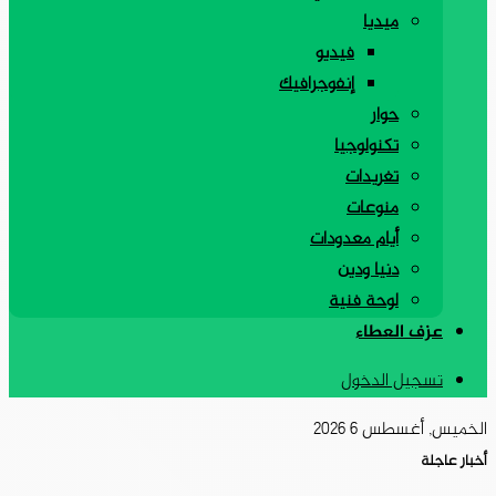
ميديا
فيديو
إنفوجرافيك
حوار
تكنولوجيا
تغريدات
منوعات
أيام معدودات
دنيا ودين
لوحة فنية
عزف العطاء
تسجيل الدخول
الخميس, أغسطس 6 2026
أخبار عاجلة