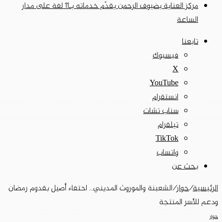
مركز العناية بضيوف الرحمن يقدّم خدماته بـ11 لغة على مدار
الساعة
تابعنا
فيسبوك
‫X
‫YouTube
انستقرام
سناب تشات
تيلقرام
‫TikTok
واتساب
بحث عن
الرئيسية
/
حوار
/
الشعبنة والموروث المديني… احتفاء أصيل بقدوم رمضان
ودعم للأسر المنتجة
حوار