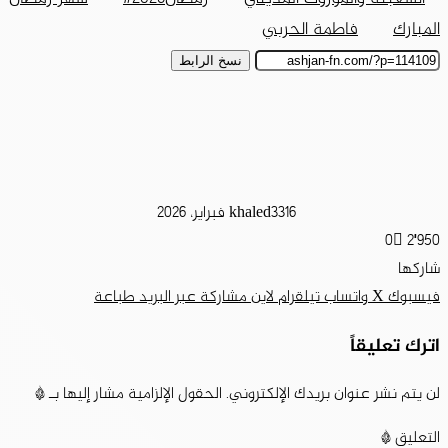
المبارك
فاطمة الحربي
نسخ الرابط
16 فبراير، 2026
khaled33
0
2٬950
شاركها
فيسبوك
‫X
واتساب
تيلقرام
لاين
مشاركة عبر البريد
طباعة
اترك تعليقاً
لن يتم نشر عنوان بريدك الإلكتروني.
الحقول الإلزامية مشار إليها بـ
*
التعليق
*