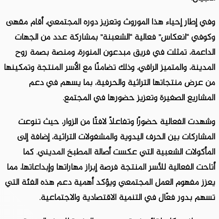
وفي إطار إحياء هذا الموروث وتعزيز دوره المجتمعي، أقام مقهى
وكوفي “انعكاس” فعالية “الشعبنة” بمشاركة عدد من الجهات
الداعمة، تمثلت في فريق مبدعون المنورة، ومنصة بصمة روح
المدينة، والمتميز الراقي، وذلك تضامنًا مع الأسر المنتجة وتمكينها
من عرض منتجاتها التراثية والحرفية، بما يسهم في دعم
المشاريع الصغيرة وتعزيز حضورها في المجتمع.
وشهدت الفعالية حضورًا وتفاعلًا لافتًا من الزوار، حيث تنوعت
المشاركات بين الحرف اليدوية والمشغولات التراثية، إضافة إلى
المأكولات الشعبية التي عكست أصالة المطبخ المديني. كما
أتاحت الفعالية للأسر المنتجة فرصة إبراز مهاراتها وإبداعاتها، مما
يعزز مفهوم العمل المجتمعي ويؤكد أهمية دعم هذه الفئة التي
تسهم بدور فعّال في التنمية الاقتصادية والاجتماعية.