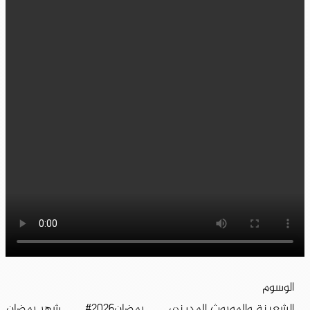
الوسوم
الشعبنة والموروث المديني
رمضان2026#
شهر رمضان