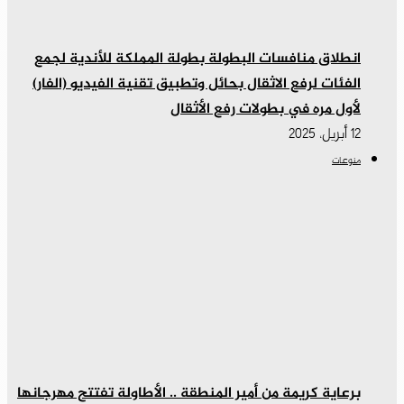
انطلاق منافسات البطولة بطولة المملكة للأندية لجمع
الفئات لرفع الاثقال بحائل وتطبيق تقنية الفيديو (الفار)
لأول مره في بطولات رفع الأثقال
12 أبريل، 2025
منوعات
برعاية كريمة من أمير المنطقة .. الأطاولة تفتتح مهرجانها