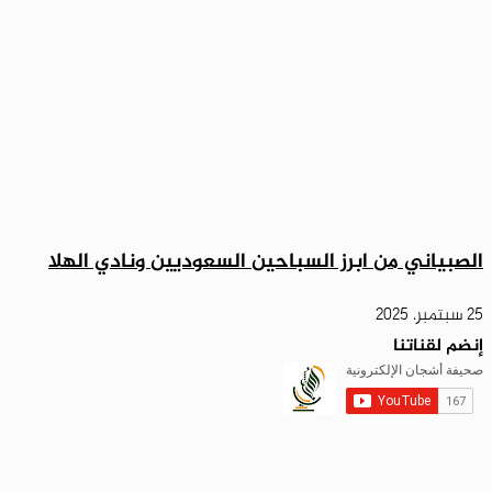
الصبياني من ابرز السباحين السعوديين ونادي الهلا
25 سبتمبر، 2025
إنضم لقناتنا