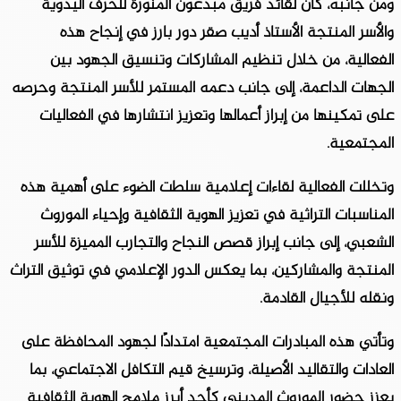
ومن جانبه، كان لقائد فريق مبدعون المنورة للحرف اليدوية
والأسر المنتجة الأستاذ أديب صقر دور بارز في إنجاح هذه
الفعالية، من خلال تنظيم المشاركات وتنسيق الجهود بين
الجهات الداعمة، إلى جانب دعمه المستمر للأسر المنتجة وحرصه
على تمكينها من إبراز أعمالها وتعزيز انتشارها في الفعاليات
المجتمعية.
وتخللت الفعالية لقاءات إعلامية سلطت الضوء على أهمية هذه
المناسبات التراثية في تعزيز الهوية الثقافية وإحياء الموروث
الشعبي، إلى جانب إبراز قصص النجاح والتجارب المميزة للأسر
المنتجة والمشاركين، بما يعكس الدور الإعلامي في توثيق التراث
ونقله للأجيال القادمة.
وتأتي هذه المبادرات المجتمعية امتدادًا لجهود المحافظة على
العادات والتقاليد الأصيلة، وترسيخ قيم التكافل الاجتماعي، بما
يعزز حضور الموروث المديني كأحد أبرز ملامح الهوية الثقافية