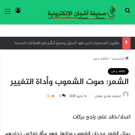
بحث عن
تسجيل ا
الق
إعادة التفكير في العلاج النفسي: نحو نهج تكاملي أكثر فهمًا
الرئيسية
/
ثقافة و فن
ثقافة و فن
الشعر: صوت الشعوب وأداة التغيير
ابتسام هادي عشان
14 مايو، 2026
0
722
اعداد/خالد على راجح بركات
يمثل الشعر وجدان الشعوب وذاتها، فهو مرآة تعكس تجاربهم