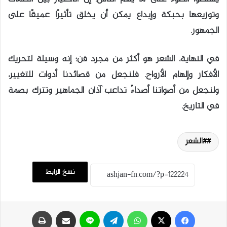
وتوزيعها بحبكة وإبداع يمكن أن يخلق تأثيرًا عميقًا على
الجمهور.
في النهاية، الشعر هو أكثر من مجرد فن؛ إنه وسيلة لتحريك
الأفكار وإلهام الأرواح. فلنجعل من قصائدنا أدوات للتغيير،
ولنجعل من أصواتنا أصداءً تداعب آذان الجماهير وتترك بصمة
في التاريخ.
#الشعر
نسخ الرابط
فيسبوك
‫X
واتساب
تيلقرام
لاين
مشاركة عبر البريد
طباعة