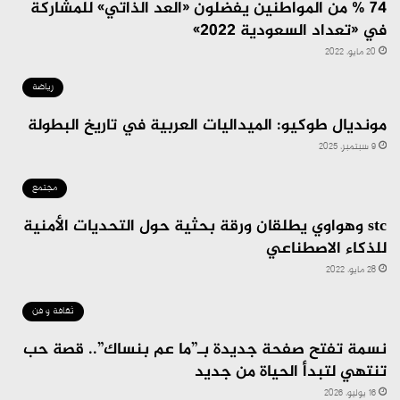
74 % من المواطنين يفضلون «العد الذاتي» للمشاركة
في «تعداد السعودية 2022»
20 مايو، 2022
رياضة
مونديال طوكيو: الميداليات العربية في تاريخ البطولة
9 سبتمبر، 2025
مجتمع
stc وهواوي يطلقان ورقة بحثية حول التحديات الأمنية
للذكاء الاصطناعي
28 مايو، 2022
ثقافة و فن
نسمة تفتح صفحة جديدة بـ”ما عم بنساك”.. قصة حب
تنتهي لتبدأ الحياة من جديد
16 يوليو، 2026