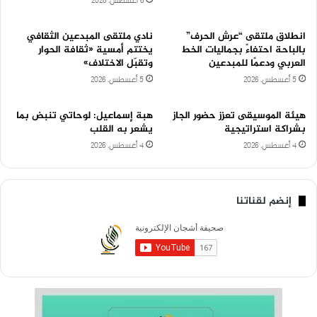
6 أغسطس، 2026
انطلاق ملتقى “عرش الحرف”
نادي ملتقى المبدعين الثقافي
بالباحة احتفاءً بجماليات الخط
يختتم أمسية «ثقافة الحوار
العربي ودعمًا للمبدعين
وتقبّل الاختلاف»
5 أغسطس، 2026
5 أغسطس، 2026
هيئة الموسيقى تعزز حضور الجاز
هبة إسماعيل: لوحاتي تنبض بما
بشراكة استراتيجية
يشعر به القلب
4 أغسطس، 2026
4 أغسطس، 2026
إنضم لقناتنا