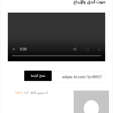
صوت الحق والإبداع.
نسخ الرابط
4 يوليو، 2025
0
1٬417