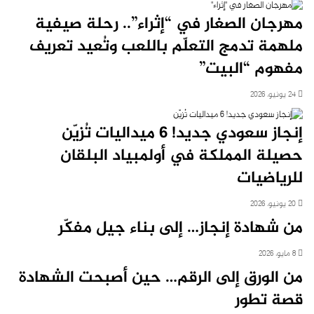
مهرجان الصغار في “إثراء”.. رحلة صيفية
ملهمة تدمج التعلّم باللعب وتُعيد تعريف
مفهوم “البيت”
24 يونيو، 2026
إنجاز سعودي جديد! 6 ميداليات تُزيّن
حصيلة المملكة في أولمبياد البلقان
للرياضيات
20 يونيو، 2026
من شهادة إنجاز… إلى بناء جيل مفكّر
8 مايو، 2026
من الورق إلى الرقم… حين أصبحت الشهادة
قصة تطور