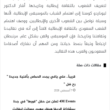
لتعريف الشعوب بالثقافة إيطالية وتاريخها. أشار الدكتور
ليوناردو كوستا إلى اهتمام الشباب بالموسيقى الإيطالية، لأنها
وسيلة تواصل بين الشعوب الأخرى والإيطاليين، ووصف اهتمام
الشعب السعودي بالثقافة الإيطالية لافتاً إلى أنه في تقاليدنا
وثقافتنا وتاريخنا، فإن الموسيقى والفن بشكل عام، مرتبطان
ارتباطاً وثيقاً بنمط حياتنا، ومن المهم أن نشارك أصدقاءنا
السعوديون والعرب هذه التقاليد.
مقالات ذات صلة
قريباً.. علي ياغي يجدد الحماس بأغنية جديدة ”
رح ضل ”
7 أغسطس، 2026
4M Events تعلن عن حفل “فورها” في جدة
بمشاركة الديفا هيفاء وهبي وسانت ليفانت