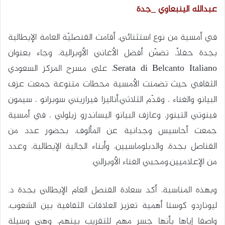
عبدالله الينبعاوي _جدة
في أمسية من نوع استثنائي، أقامت القنصليّة العامة الإيطالية
بجدة حفلاً، تضمّن أفضل الأغاني الأوبرالية، وجاء بعنوان
Serata di Belcanto Italiano، على مسرح المركز السعودي
الثقافي حيث تضمنت الأمسية محطات متنوعة جمعت عزف
البيانو والغناء ، وقدّم الثلاثي،أناليزا فيراريني سوبرانو ، سيمون
فينوتي التينور، وعازف البيانو اليساندرو زيلولي ، في أمسية
جمعت أحاسيس وجدانية عن المألوف، بحضور عدد من
القناصل بجدة، والدبلوماسيين، وأبناء الجالية الإيطالية، وعدد
من الإعلاميين،ومحبي الغناء الأوبرالي.
وبهذه المناسبة، أكد سعادة القنصل العام الإيطالي بجدة د.
ليوناردو كوستا أهمية تعزيز العلاقات الثقافية بين الشعوب،
واصفا إياها بأنها جسر مهم للتقريب بينهم، وهي وسيلة