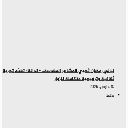
ليالي رمضان تُحيي المشاعر المقدسة.. «كدانة» تقدّم تجربة
ثقافية وترفيهية متكاملة للزوار
10 مارس، 2026
مجتمع