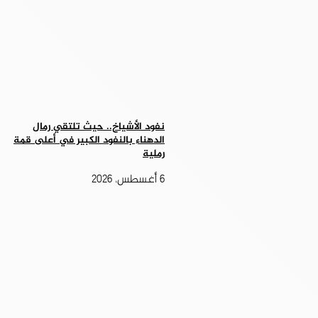
نفود الأشياخ.. حيث تلتقي رمال
الدهناء بالنفود الكبير في أعلى قمة
رملية
6 أغسطس، 2026