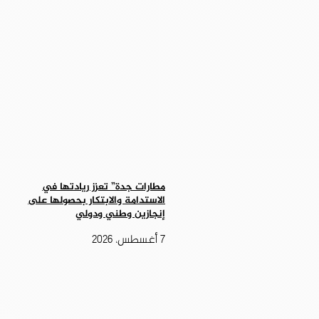
مطارات جدة” تعزز ريادتها في
الاستدامة والابتكار بحصولها على
إنجازين وطني ودولي
7 أغسطس، 2026