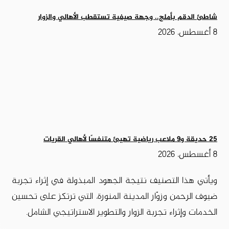
شاطئ الدقم بأملج.. وجهة صيفية تستقطب الأهالي والزوار
8 أغسطس، 2026
25 حديقة و9 ملاعب رياضية تهيئ متنفسًا لأهالي القريات
8 أغسطس، 2026
ويأتي هذا التصنيف نتيجة الجهود المبذولة في إثراء تجربة
ضيوف الرحمن وزوّار المدينة المنورة، التي ترتكز على تحسين
الخدمات وإثراء تجربة الزوار والتطوير الاستراتيجي الشامل.