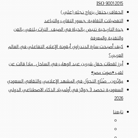
ISO 9001:2015
الحفاف يحتفل بزواج نجله (علي )
التفضيلات الثقافية: جسور التقارب والتباعد
جدة التاريخية تنبض بالحياة في الصيف.. التراث يلتقي بالفن
والتقنية والمعرفة
كيف أصبحت سارة الدندراوي أيقونة الإعلام التفاعلي في العالم
العربي؟
أبرز لقطات حفل شيرين عبد الوهاب في الساحل.. ماذا قالت عن
لقب «صوت مصر»
مؤثّرون… صُنّاع التحوّل في المشهد الإعلامي والثقافي السعودي
السعودية تحصد 3 جوائز في أولمبياد الذكاء الاصطناعي الدولي
2026
تابعنا