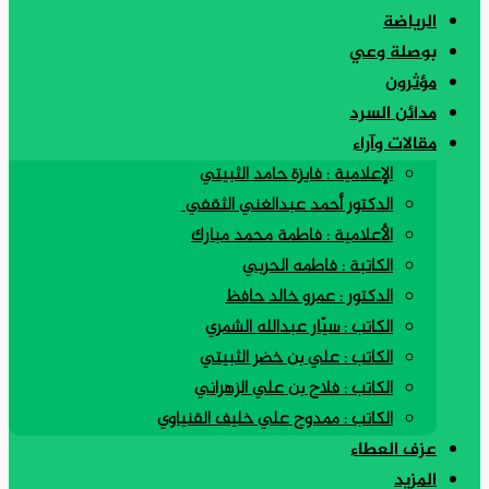
الرياضة
بوصلة وعي
مؤثرون
مدائن السرد
مقالات وآراء
الإعلامية : فايزة حامد الثبيتي
الدكتور أحمد عبدالغني الثقفي
الأعلامية : فاطمة محمد مبارك
الكاتبة : فاطمه الحربي
الدكتور : عمرو خالد حافظ
الكاتب : سيّار عبدالله الشمري
الكاتب : علي بن خضر الثبيتي
الكاتب : فلاح بن علي الزهراني
الكاتب : ممدوح علي خليف القنياوي
عزف العطاء
المزيد