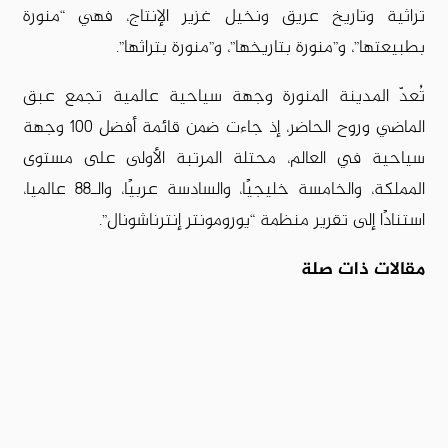
تراثية وتاريخ عريق ونخيل غزير الإنتاج، فهي “منورة
بطبيعتها”، و”منورة بتاريخها”، و”منورة بتراثها”.
تُعدّ المدينة المنورة وجهة سياحية عالمية تجمع عبق
الماضي وروح الحاضر، إذ جاءت ضمن قائمة أفضل 100 وجهة
سياحية في العالم، محتلة المرتبة الأولى على مستوى
المملكة، والخامسة خليجيًا، والسادسة عربيًا، والـ88 عالميا،
استنادًا إلى تقرير منظمة “يورومونتر إنترناشونال”.
مقالات ذات صلة