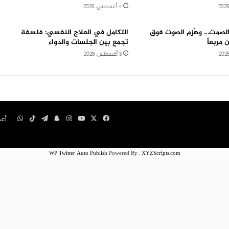
4 أغسطس، 2026
الصمت… وهُزِم الصوت فوق
التكامل في العلاج النفسي: فلسفة
 مربعاً
تجمع بين الجلسات والدواء
3 أغسطس، 2026
‫X
فيسبوك
‫YouTube
انستقرام
سناب
تيلقرام
‫TikTok
واتساب
أعض
تشات
WP Twitter Auto Publish
Powered By :
XYZScripts.com