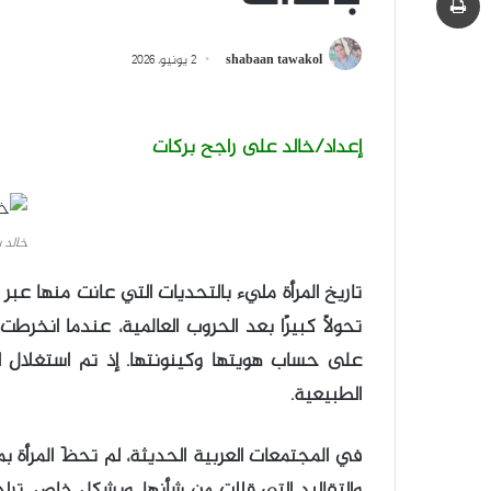
shabaan tawakol
2 يونيو، 2026
إعداد/خالد على راجح بركات
خالد 
تاريخ المرأة مليء بالتحديات التي عانت منها عبر 
تحولًا كبيرًا بعد الحروب العالمية، عندما انخرطت
على حساب هويتها وكينونتها. إذ تم استغلال ال
الطبيعية.
في المجتمعات العربية الحديثة، لم تحظَ المرأة 
والتقاليد التي قللت من شأنها. وبشكل خاص، ترا