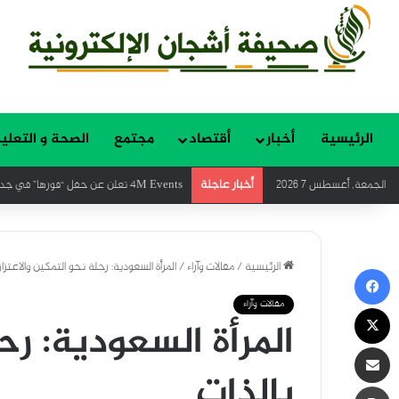
الرئيسية
أخبار
أقتصاد
مجتمع
الصحة و التعلي
أخبار عاجلة
الجمعة, أغسطس 7 2026
4M Events تعلن عن حفل “فورها” في جدة بمشاركة الديفا هيفاء وهبي وسانت ليفانت وديسكو مصر ضمن فعاليات موسم جدة
الرئيسية
/
مقالات وآراء
/
المرأة السعودية: رحلة نحو التمكين والاعتزاز
فيسبوك
مقالات وآراء
‫X
المرأة السعودية: رحل
مشاركة عبر البريد
بالذات
طباعة