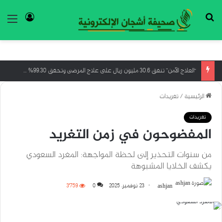
بحث عن
تسجيل ا
الق
“العلاج الآمن” تنفق 30.6 مليون ريال على علاج المرضى وتحقق 99.30% في تقييم الحوكمة
الرئيسية
/
تغريدات
تغريدات
المفضوحون في زمن التغريد
من سنوات التحذير إلى لحظة المواجهة: المغرد السعودي
يكشف الخلايا المشبوهة
ashjan
23 نوفمبر، 2025
0
3٬759