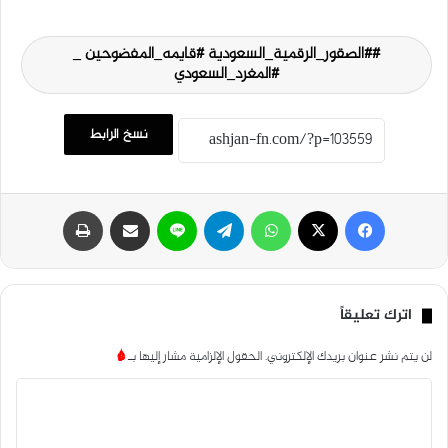
#الصقور_الرقمية_السعودية #قايمه_المفضوحين _
#المغرد_السعودي
نسخ الرابط
فيسبوك
‫X
واتساب
تيلقرام
لاين
مشاركة عبر البريد
طباعة
اترك تعليقاً
لن يتم نشر عنوان بريدك الإلكتروني.
الحقول الإلزامية مشار إليها بـ
*
ا
ل