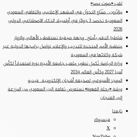
لقب «صوت مصر»
مؤثّرون… صُنّاع التحوّل في المشهد الإعلامي والثقافي السعودي
السعودية تحصد 3 جوائز في أولمبياد الذكاء الاصطناعي الدولي
2026
شاطئ الدقم بأملج.. وجهة صيفية تستقطب الأهالي والزوار
منظمة الأمم المتحدة للتدريب والإعلام تواصل برامجها الدولية عبر
شبكة وكلائها في السعودية
وزارة الرياضة تُكمل تطوير ملعب جامعة الأميرة نورة استعداداً لكأس
آسيا 2027 وكأس العالم 2034
الموجز الأسبوعي لصحيفة أشجان الإلكترونية.. فيديو
ورشة «رحلة القهوة» تستعرض ثقافة البن السعودي من المزرعة
إلى الفنجان
تابعنا
فيسبوك
‫X