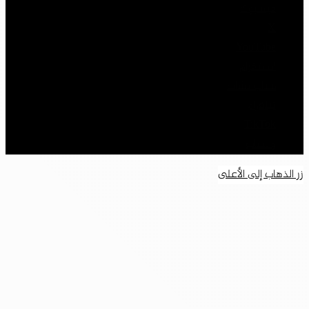
فيسبوك
‫X
‫YouTube
انستقرام
سناب تشات
تيلقرام
‫TikTok
واتساب
زر الذهاب إلى الأعلى