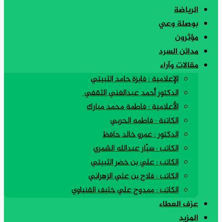
الرياضة
بوصلة وعي
مؤثرون
مدائن السرد
مقالات وآراء
الإعلامية : فايزة حامد الثبيتي
الدكتور أحمد عبدالغني الثقفي
الأعلامية : فاطمة محمد مبارك
الكاتبة : فاطمه الحربي
الدكتور : عمرو خالد حافظ
الكاتب : سيّار عبدالله الشمري
الكاتب : علي بن خضر الثبيتي
الكاتب : فلاح بن علي الزهراني
الكاتب : ممدوح علي خليف القنياوي
عزف العطاء
المزيد