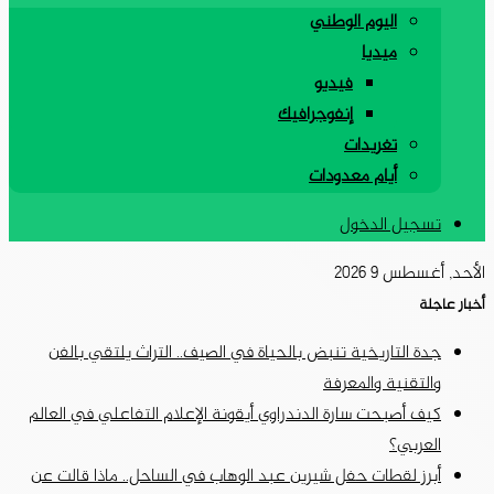
اليوم الوطني
ميديا
فيديو
إنفوجرافيك
تغريدات
أيام معدودات
تسجيل الدخول
الأحد, أغسطس 9 2026
أخبار عاجلة
جدة التاريخية تنبض بالحياة في الصيف.. التراث يلتقي بالفن
والتقنية والمعرفة
كيف أصبحت سارة الدندراوي أيقونة الإعلام التفاعلي في العالم
العربي؟
أبرز لقطات حفل شيرين عبد الوهاب في الساحل.. ماذا قالت عن