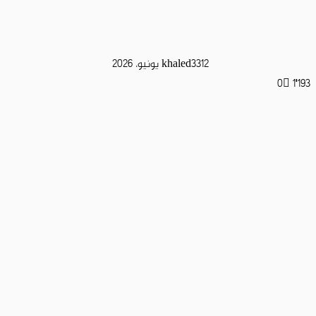
12 يونيو، 2026
khaled33
0
1٬193