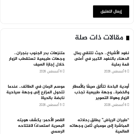
مقالات ذات صلة
نفود الأشياخ.. حيث تلتقي رمال
متنزهات بدر الجنوب بنجران..
الدهناء بالنفود الكبير في أعلى
وجهات طبيعية تستقطب الزوار
قمة رملية
خلال إجازة الصيف
6 أغسطس، 2026
6 أغسطس، 2026
أودية الباحة تتألق صيفًا بالأمطار
موسم الرمان في الطائف.. عندما
والخضرة.. وجهة طبيعية تجذب
تتحول المزارع إلى وجهة سياحية
الزوار وهواة التصوير
نابضة بالحياة
6 أغسطس، 2026
5 أغسطس، 2026
“طيران الرياض” يطلق رحلاته
القصر الأحمر: يكشف هويته
المباشرة إلى مومباي ثامن وجهاته
البصرية استعدادًا لافتتاحه
العالمية
الرسمي