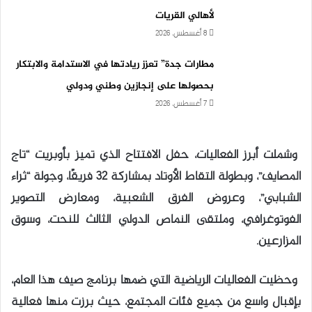
لأهالي القريات
8 أغسطس، 2026
مطارات جدة” تعزز ريادتها في الاستدامة والابتكار
بحصولها على إنجازين وطني ودولي
7 أغسطس، 2026
وشملت أبرز الفعاليات، حفل الافتتاح الذي تميز بأوبريت “تاج
المصايف”، وبطولة التقاط الأوتاد بمشاركة 32 فريقًا، وجولة “ثراء
الشبابي”، وعروض الفرق الشعبية، ومعارض التصوير
الفوتوغرافي، وملتقى النماص الدولي الثالث للنحت، وسوق
المزارعين.
وحظيت الفعاليات الرياضية التي ضمها برنامج صيف هذا العام،
بإقبال واسع من جميع فئات المجتمع، حيث برزت منها فعالية