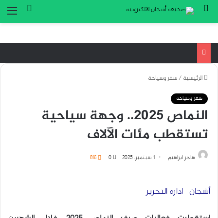
بحث عن
تسجيل ا
الق
الرئيسية
/
سفر وسياحة
سفر وسياحة
النماص 2025.. وجهة سياحية
تستقطب مئات الآلاف
هاجر ابراهيم
1 سبتمبر، 2025
0
816
أشجان- اداره التحرير