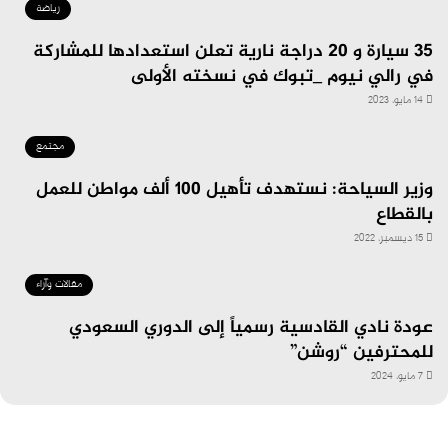
رياضة
35 سيارة و 20 دراجة نارية تعلن استعدادها للمشاركة
في رالي نيوم _تبوك في نسخته الأولى
14 مايو، 2023
مجتمع
وزير السياحة: نستهدف تأهيل 100 ألف مواطن للعمل
بالقطاع
15 ديسمبر، 2022
مقالات وآراء
عودة نادي القادسية رسمياً إلى الدوري السعودي
للمحترفين “روشن”
7 مايو، 2024