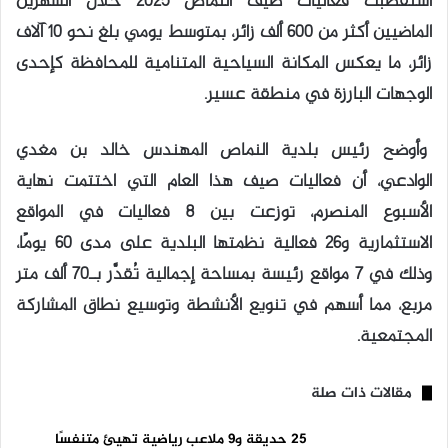
استقطبت فعاليات صيف النماص 2025 خلال الشهرين
الماضيين أكثر من 600 ألف زائر، بمتوسط يومي بلغ نحو 10 آلاف
زائر، ما يعكس المكانة السياحية المتنامية للمحافظة كإحدى
الوجهات البارزة في منطقة عسير.
وأوضح رئيس بلدية النماص المهندس خالد بن مغدي
الوادعي، أن فعاليات صيف هذا العام التي اختتمت نهاية
الأسبوع المنصرم، توزعت بين 8 فعاليات في المواقع
الاستثمارية و26 فعالية نظمتها البلدية على مدى 60 يومًا،
وذلك في 7 مواقع رئيسة بمساحة إجمالية تُقدَّر بـ70 ألف متر
مربع، مما أسهم في تنويع الأنشطة وتوسيع نطاق المشاركة
المجتمعية.
مقالات ذات صلة
25 حديقة و9 ملاعب رياضية تهيئ متنفسًا