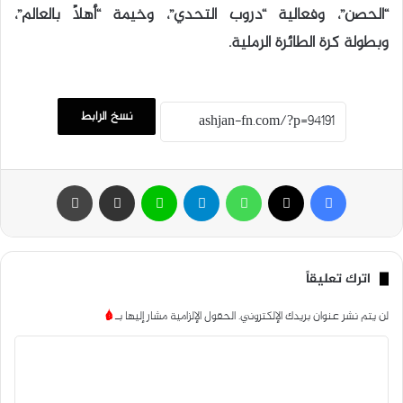
“الحصن”، وفعالية “دروب التحدي”، وخيمة “أهلًا بالعالم”،
وبطولة كرة الطائرة الرملية.
نسخ الرابط
فيسبوك
‫X
واتساب
تيلقرام
لاين
مشاركة عبر البريد
طباعة
اترك تعليقاً
لن يتم نشر عنوان بريدك الإلكتروني.
الحقول الإلزامية مشار إليها بـ
*
ا
ل
ت