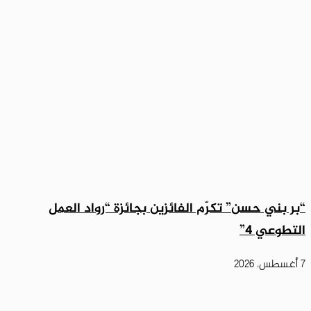
“بر بني حسن” تكرّم الفائزين بجائزة “رواد العمل
التطوعي 4”
7 أغسطس، 2026