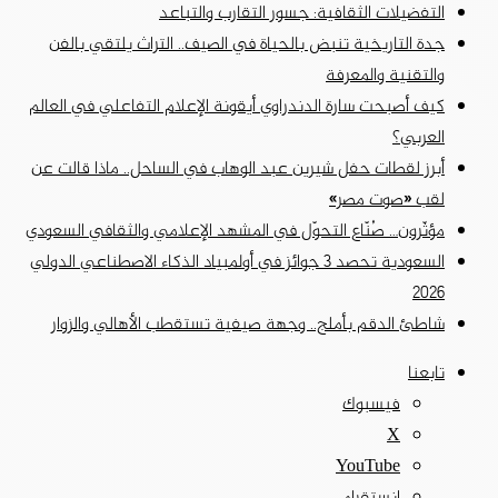
التفضيلات الثقافية: جسور التقارب والتباعد
جدة التاريخية تنبض بالحياة في الصيف.. التراث يلتقي بالفن
والتقنية والمعرفة
كيف أصبحت سارة الدندراوي أيقونة الإعلام التفاعلي في العالم
العربي؟
أبرز لقطات حفل شيرين عبد الوهاب في الساحل.. ماذا قالت عن
لقب «صوت مصر»
مؤثّرون… صُنّاع التحوّل في المشهد الإعلامي والثقافي السعودي
السعودية تحصد 3 جوائز في أولمبياد الذكاء الاصطناعي الدولي
2026
شاطئ الدقم بأملج.. وجهة صيفية تستقطب الأهالي والزوار
تابعنا
فيسبوك
‫X
‫YouTube