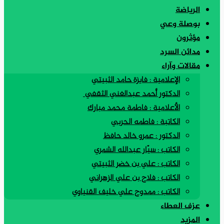
الرياضة
بوصلة وعي
مؤثرون
مدائن السرد
مقالات وآراء
الإعلامية : فايزة حامد الثبيتي
الدكتور أحمد عبدالغني الثقفي
الأعلامية : فاطمة محمد مبارك
الكاتبة : فاطمه الحربي
الدكتور : عمرو خالد حافظ
الكاتب : سيّار عبدالله الشمري
الكاتب : علي بن خضر الثبيتي
الكاتب : فلاح بن علي الزهراني
الكاتب : ممدوح علي خليف القنياوي
عزف العطاء
المزيد