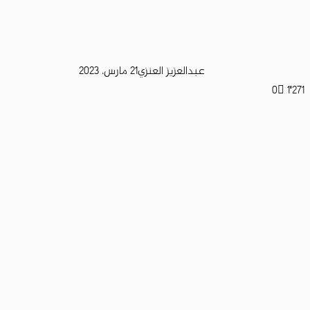
عبدالعزيز العنزي
21 مارس، 2023
0
1٬271