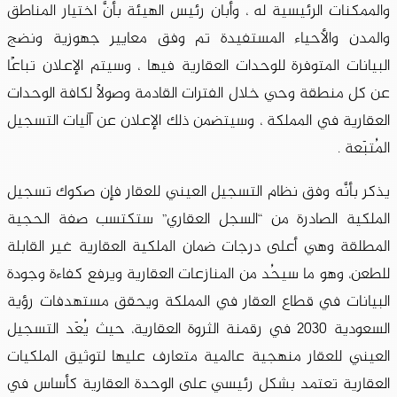
والممكنات الرئيسية له ، وأبان رئيس الهيئة بأنَّ اختيار المناطق
والمدن والأحياء المستفيدة تم وفق معايير جهوزية ونضج
البيانات المتوفرة للوحدات العقارية فيها ، وسيتم الإعلان تباعًا
عن كل منطقة وحي خلال الفترات القادمة وصولًا لكافة الوحدات
العقارية في المملكة ، وسيتضمن ذلك الإعلان عن آليات التسجيل
المُتبَعة .
يذكر بأنَّه وفق نظام التسجيل العيني للعقار فإن صكوك تسجيل
الملكية الصادرة من “السجل العقاري” ستكتسب صفة الحجية
المطلقة وهي أعلى درجات ضمان الملكية العقارية غير القابلة
للطعن، وهو ما سيحُد من المنازعات العقارية ويرفع كفاءة وجودة
البيانات في قطاع العقار في المملكة ويحقق مستهدفات رؤية
السعودية 2030 في رقمنة الثروة العقارية، حيث يُعَد التسجيل
العيني للعقار منهجية عالمية متعارف عليها لتوثيق الملكيات
العقارية تعتمد بشكل رئيسي على الوحدة العقارية كأساس في