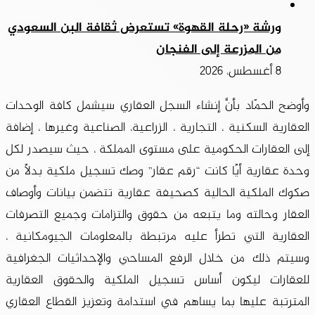
ورشة «رحلة القهوة» تستعرض ثقافة البن السعودي
من المزرعة إلى الفنجان
8 أغسطس، 2026
وأوضح الحمّاد بأنَّ إنشاء السجل العقاري سيشمل كافة الوحدات
العقارية السكنية ، التجارية ، الزراعية، الصناعية وغيرها ، إضافة
إلى العقارات الحكومية على مستوى المملكة ، حيث سيصدر لكل
وحدة عقارية أيًا كانت “رقم عقار” وصك تسجيل ملكية بدلاً من
صكوك الملكية الحالية كصحيفة عقارية تتضمن بيانات وأوصاف
العقار وحالته وما يتبعه من حقوق والتزامات وجميع التصرفات
العقارية التي تطرأ عليه مرتبطة بالمعلومات الجيومكانية ،
وسيتم ذلك من خلال الرفع المساحي والإحداثيات الجغرافية
للعقارات ليكون أساس تسجيل الملكية والحقوق العقارية
المترتبة عليها بما يساهم في استدامة وتعزيز القطاع العقاري