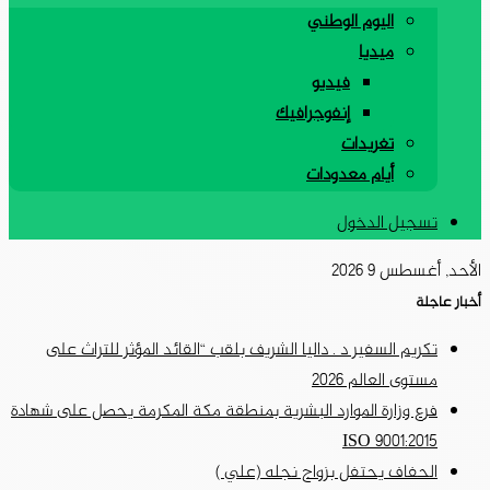
اليوم الوطني
ميديا
فيديو
إنفوجرافيك
تغريدات
أيام معدودات
تسجيل الدخول
الأحد, أغسطس 9 2026
أخبار عاجلة
تكريم السفير د . داليا الشريف بلقب “القائد المؤثر للتراث على
مستوى العالم 2026
فرع وزارة الموارد البشرية بمنطقة مكة المكرمة يحصل على شهادة
ISO 9001:2015
الحفاف يحتفل بزواج نجله (علي )