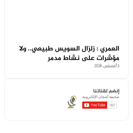
العمري : زلزال السويس طبيعي.. ولا
مؤشرات على نشاط مدمر
3 أغسطس، 2026
إنضم لقناتنا