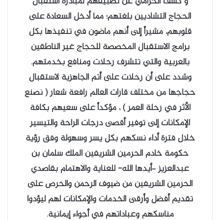
و كشف الخزامي عن تطبيقهم لمبادرة استقبال
الحجاج التشاديين بلغتهم؛ مما أدخل السعادة على
قلوبهم، مشيراً إلى أنهم ماضون في تنفيذها بكل
برامج الاستقبال المخصصة للحجاج غير الناطقين
بالعربية والتي تتشرف رحلات ومنافع بخدمتهم.
وشدد على أن رحلات على أتم الجاهزية لاستقبال
حجاجها من مختلف قارات العالم رافعة شعار ( نصنع
الأثر في رحلة العمر ) ، مؤكداً على سعيهم بكافة
الإمكانات إلى توفير أقصى درجات الراحة والتيسير
خلال فترة أداء نسكهم بكل يسر وسهولة وفق رؤية
حكومة خادم الحرمين الشريفين الملك سلمان بن
عبدالعزيز –أيدها الله- للعناية والاهتمام بقاصدي
الحرمين الشريفين من ضيوف الرحمن والحرص على
تقديم أفضل وأرقى الخدمات والإمكانات لهم ليؤدوا
مناسكهم وعباداتهم في أجواء إيمانية.