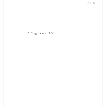
731
0
12 مايو، 2026
khaled33