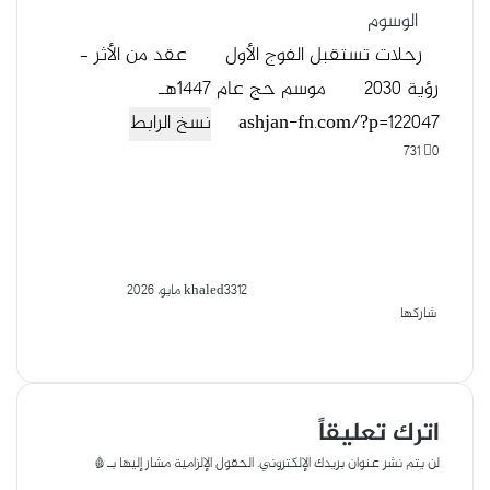
الوسوم
رحلات تستقبل الفوج الأول
عقد من الأثر –
رؤية 2030
موسم حج عام 1447هـ
نسخ الرابط
731
0
12 مايو، 2026
khaled33
شاركها
ف
و
ت
ل
م
ط
ي
ا
X
ي
ا
ب
ش
س
ت
ل
ي
ا
ا
ب
س
ق
ر
ن
ع
اترك تعليقاً
و
ا
ر
ك
ة
ك
ا
ب
ة
لن يتم نشر عنوان بريدك الإلكتروني.
الحقول الإلزامية مشار إليها بـ
*
م
ع
ا