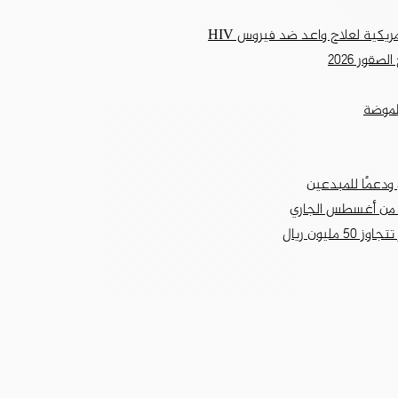
مريكية لعلاج واعد ضد فيروس HIV
قور 2026
لموضة
ودعمًا للمبدعين
يون ريال