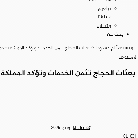
سناب تشات
تيلقرام
‫TikTok
واتساب
بحث عن
الرئيسية
/
أيام معدودات
/
بعثات الحجاج تثمن الخدمات وتؤكد المملكة تقدم نم
أيام معدودات
بعثات الحجاج تثمن الخدمات وتؤكد المملكة ت
1 يونيو، 2026
khaled33
0
631