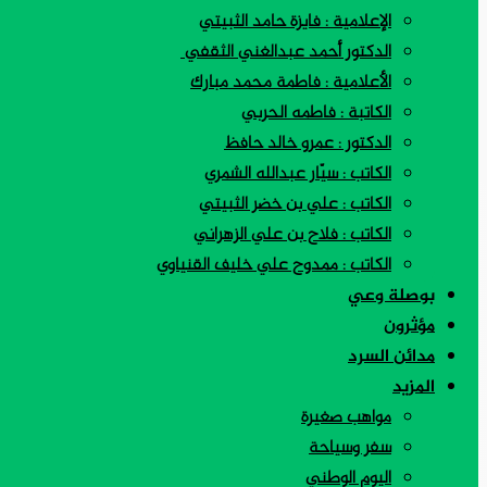
الإعلامية : فايزة حامد الثبيتي
الدكتور أحمد عبدالغني الثقفي
الأعلامية : فاطمة محمد مبارك
الكاتبة : فاطمه الحربي
الدكتور : عمرو خالد حافظ
الكاتب : سيّار عبدالله الشمري
الكاتب : علي بن خضر الثبيتي
الكاتب : فلاح بن علي الزهراني
الكاتب : ممدوح علي خليف القنياوي
بوصلة وعي
مؤثرون
مدائن السرد
المزيد
مواهب صغيرة
سفر وسياحة
اليوم الوطني