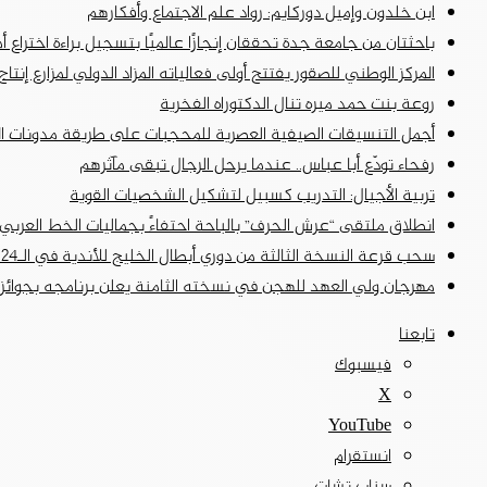
ابن خلدون وإميل دوركايم: رواد علم الاجتماع وأفكارهم
باحثتان من جامعة جدة تحققان إنجازًا عالميًا بتسجيل براءة اختراع أ
المركز الوطني للصقور يفتتح أولى فعالياته المزاد الدولي لمزارع إنتاج الص
روعة بنت حمد ميره تنال الدكتوراه الفخرية
أجمل التنسيقات الصيفية العصرية للمحجبات على طريقة مدونات ا
رفحاء تودّع أبا عباس.. عندما يرحل الرجال تبقى مآثرهم
تربية الأجيال: التدريب كسبيل لتشكيل الشخصيات القوية
انطلاق ملتقى “عرش الحرف” بالباحة احتفاءً بجماليات الخط العربي 
سحب قرعة النسخة الثالثة من دوري أبطال الخليج للأندية في الـ24 من أغسطس الجاري
مهرجان ولي العهد للهجن في نسخته الثامنة يعلن برنامجه بجوائز تتجاوز 50 مل
تابعنا
فيسبوك
‫X
‫YouTube
انستقرام