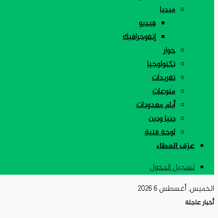
ميديا
فيديو
إنفوجرافيك
حوار
تكنولوجيا
تغريدات
منوعات
أيام معدودات
دنيا ودين
لوحة فنية
عزف العطاء
تسجيل الدخول
الخميس, أغسطس 6 2026
أخبار عاجلة