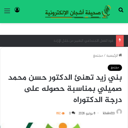
بحث عن
تسجيل ا
الق
معرض”السعودية تصنع المستقبل” فرصة استثمارية للشركات الناشئة في قطاعات الذكاء الاصطناعي
الرئيسية
/
مجتمع
مجتمع
بني زيد تهنئ الدكتور حسن محمد
صميلي بمناسبة حصوله على
درجة الدكتوراه
khaled33
8 يوليو، 2026
0
892