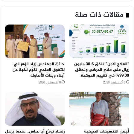
مقالات ذات صلة
“العلاج الآمن” تنفق 30.6 مليون
جائزة المهندس زياد الزهراني
ريال على علاج المرضى وتحقق
للتفوق العلمي تكرّم نخبة من
99.30% في تقييم الحوكمة
أبناء وبنات الأطاولة
6 أغسطس، 2026
6 أغسطس، 2026
أجمل التنسيقات الصيفية
رفحاء تودّع أبا عباس.. عندما يرحل