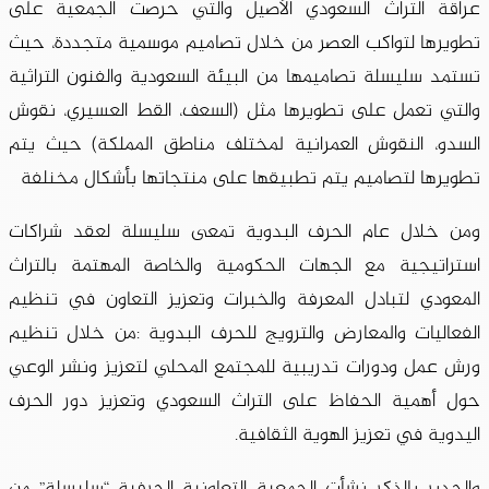
عراقة التراث السعودي الأصيل والتي حرصت الجمعية على
تطويرها لتواكب العصر من خلال تصاميم موسمية متجددة، حيث
تستمد سليسلة تصاميمها من البيئة السعودية والفنون التراثية
والتي تعمل على تطويرها مثل (السعف، القط العسيري، نقوش
السدو، النقوش العمرانية لمختلف مناطق المملكة) حيث يتم
تطويرها لتصاميم يتم تطبيقها على منتجاتها بأشكال مخنلفة
ومن خلال عام الحرف البدوية تمعى سليسلة لعقد شراكات
استراتيجية مع الجهات الحكومية والخاصة المهتمة بالتراث
المعودي لتبادل المعرفة والخبرات وتعزيز التعاون في تنظيم
الفعاليات والمعارض والترويج للحرف البدوية :من خلال تنظيم
ورش عمل ودورات تدريبية للمجتمع المحلي لتعزيز ونشر الوعي
حول أهمية الحفاظ على التراث السعودي وتعزيز دور الحرف
اليدوية في تعزيز الهوية الثقافية.
والجدير بالذكر نشأت الجمعية التعاونية الحرفية “سليسلة” من