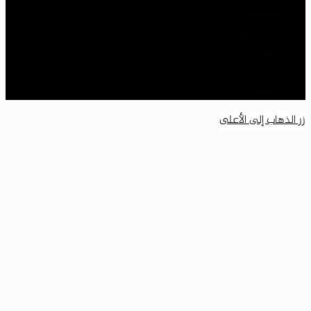
انستقرام
سناب تشات
تيلقرام
‫TikTok
واتساب
زر الذهاب إلى الأعلى