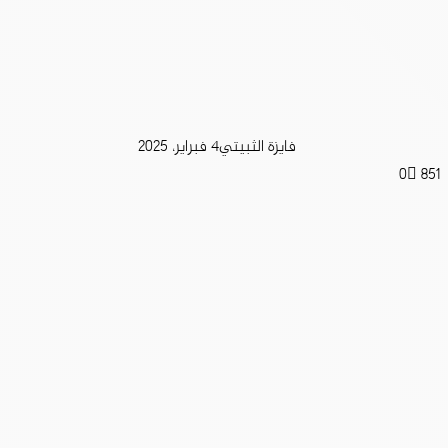
فايزة الثبيتي
4 فبراير، 2025
0
851