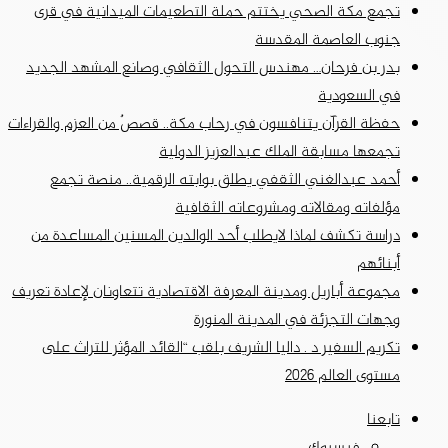
تجمع مكة الصحي يختتم حملة التطعيمات الميدانية في قرى
جنوب العاصمة المقدسة
بدر بن فرحان… مهندس التحول الثقافي وصانع المشهد الجديد
في السعودية
حفظة القرآن يتنافسون في رحاب مكة.. قصصٌ من العزم والقراءات
تجمعها مسابقة الملك عبدالعزيز الدولية
أحمد عبدالغني الثقفي يطلق بوابته الرقمية.. منصة تجمع
مؤلفاته ومقالاته ومشروعاته الثقافية
دراسة تكشف لماذا لايطلب أحد الوالدين المسنين المساعدة من
أبنائهم
مجموعة أباريل ومدينة المعرفة الاقتصادية تتعاونان لإعادة تعريف
وجهات التجزئة في المدينة المنورة
تكريم السفير د . داليا الشريف بلقب “القائد المؤثر للتراث على
مستوى العالم 2026
تابعنا