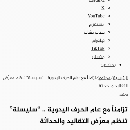
فيسبوك
‫X
‫YouTube
انستقرام
سناب تشات
تيلقرام
‫TikTok
واتساب
بحث عن
الرئيسية
/
مجتمع
/
تزامناً مع عام الحرف اليدوية .. “سليسلة” تنظم معرّض
التقاليد والحداثة
مجتمع
تزامناً مع عام الحرف اليدوية .. “سليسلة”
تنظم معرّض التقاليد والحداثة