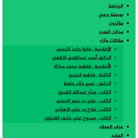
الرياضة
بوصلة وعي
مؤثرون
مدائن السرد
مقالات وآراء
الإعلامية : فايزة حامد الثبيتي
الدكتور أحمد عبدالغني الثقفي
الأعلامية : فاطمة محمد مبارك
الكاتبة : فاطمه الحربي
الدكتور : عمرو خالد حافظ
الكاتب : سيّار عبدالله الشمري
الكاتب : علي بن خضر الثبيتي
الكاتب : فلاح بن علي الزهراني
الكاتب : ممدوح علي خليف القنياوي
عزف العطاء
المزيد