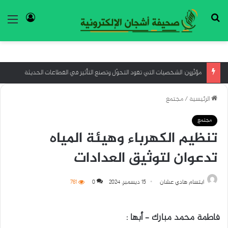
بحث عن
تسجيل ا
الق
مؤثّرون: الشخصيات التي تقود التحوّل وتصنع التأثير في القطاعات الحديثة
الرئيسية
/
مجتمع
مجتمع
تنظيم الكهرباء وهيئة المياه
تدعوان لتوثيق العدادات
ابتسام هادي عشان
15 ديسمبر، 2024
0
761
فاطمة محمد مبارك – أبها :