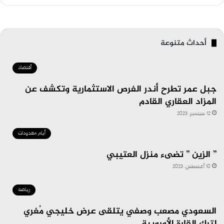
أحداث متنوعة
أقتصاد
جبل عمر تطرح أندر الفرص الاستثمارية وتكشف عن
المزاد العقاري القادم
12 سبتمبر، 2023
أيام معدودات
” الزين ” تضىء منزل العتيبي
10 أغسطس، 2023
رياضة
السعودي مصعب وصفي يتلقى عرض خليجي مُغري
لترك القارة الأوروبية