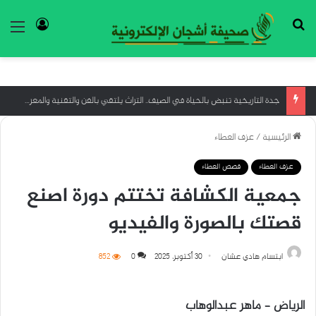
بحث عن
تسجيل ا
الق
جدة التاريخية تنبض بالحياة في الصيف.. التراث يلتقي بالفن والتقنية والمعرفة
الرئيسية
/
عزف العطاء
عزف العطاء
قصص العطاء
جمعية الكشافة تختتم دورة اصنع
قصتك بالصورة والفيديو
ابتسام هادي عشان
30 أكتوبر، 2025
0
852
الرياض – ماهر عبدالوهاب