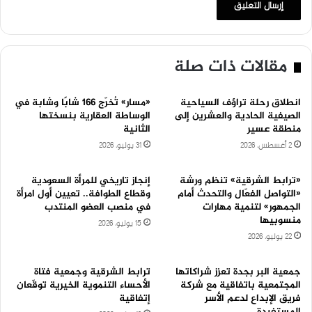
مقالات ذات صلة
انطلاق رحلة تراؤف السياحية
«مسار» تُخرّج 166 شابًا وشابة في
الصيفية الحادية والعشرين إلى
الوساطة العقارية بنسختها
منطقة عسير
الثانية
2 أغسطس، 2026
31 يوليو، 2026
«ترابط الشرقية» تنظم ورشة
إنجاز تاريخي للمرأة السعودية
«التواصل الفعّال والتحدث أمام
وقطاع الطوافة.. تعيين أول امرأة
الجمهور» لتنمية مهارات
في منصب العضو المنتدب
منسوبيها
15 يوليو، 2026
22 يوليو، 2026
جمعية البر بجدة تعزز شراكاتها
ترابط الشرقية وجمعية فتاة
المجتمعية باتفاقية مع شركة
الأحساء التنموية الخيرية توقّعان
فريق الإبداع لدعم الأسر
إتفاقية
المستفيدة