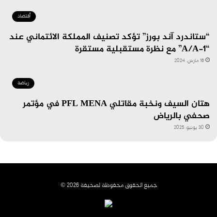
أقتصاد
“ستاندرد آند بورز” تؤكد تصنيف المملكة الائتماني عند
“A/A-1” مع نظرة مستقبلية مستقرة
16 مارس، 2024
رياضة
هتان السيف ونخبة مقاتلي PFL MENA في مؤتمر
صحفي بالرياض
30 يونيو، 2025
جميع الحقوق محفوظة لصحيفة 2026 ©