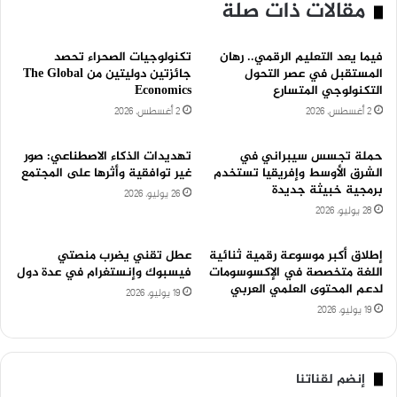
مقالات ذات صلة
فيما يعد التعليم الرقمي.. رهان
تكنولوجيات الصحراء تحصد
المستقبل في عصر التحول
جائزتين دوليتين من The Global
التكنولوجي المتسارع
Economics
2 أغسطس، 2026
2 أغسطس، 2026
حملة تجسس سيبراني في
تهديدات الذكاء الاصطناعي: صور
الشرق الأوسط وإفريقيا تستخدم
غير توافقية وأثرها على المجتمع
برمجية خبيثة جديدة
26 يوليو، 2026
28 يوليو، 2026
إطلاق أكبر موسوعة رقمية ثنائية
عطل تقني يضرب منصتي
اللغة متخصصة في الإكسوسومات
فيسبوك وإنستغرام في عدة دول
لدعم المحتوى العلمي العربي
19 يوليو، 2026
19 يوليو، 2026
إنضم لقناتنا