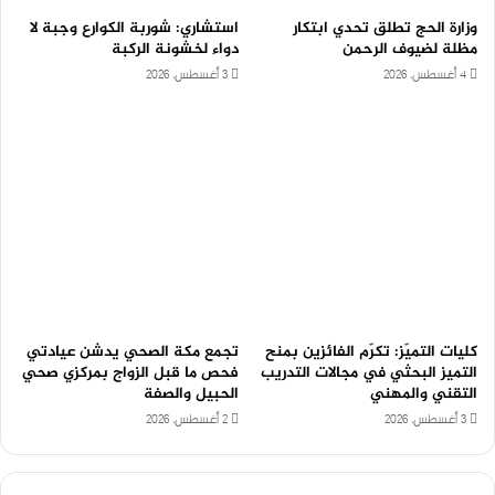
وزارة الحج تطلق تحدي ابتكار
استشاري: شوربة الكوارع وجبة لا
مظلة لضيوف الرحمن
دواء لخشونة الركبة
4 أغسطس، 2026
3 أغسطس، 2026
كليات التميّز: تكرّم الفائزين بمنح
تجمع مكة الصحي يدشن عيادتي
التميز البحثي في مجالات التدريب
فحص ما قبل الزواج بمركزي صحي
التقني والمهني
الحبيل والصفة
3 أغسطس، 2026
2 أغسطس، 2026