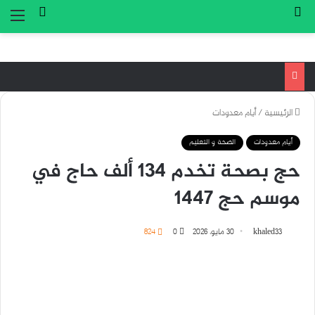
بحث عن
تسجيل ا
الق
الرئيسية
/
أيام معدودات
أيام معدودات
الصحة و التعليم
حج بصحة تخدم 134 ألف حاج في
موسم حج 1447
khaled33
30 مايو، 2026
0
824