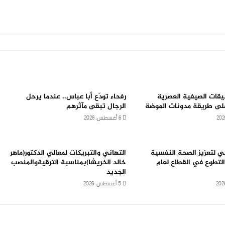
يقات الصيفية العصرية
رفحاء تودّع أبا عباس.. عندما يرحل
لى طريقة مدونات الموضة
الرجال تبقى مآثرهم
6 أغسطس، 2026
ني لتعزيز الصحة النفسية
التهاني والتبريكات لمعالي الدكتور(ماهر
التطوع في القطاع لعام
خالد الخريشا)بمناسبة الترقيةوالمنصب
الجديد
5 أغسطس، 2026