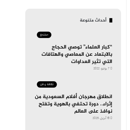
أحداث متنوعة
مجتمع
“كبار العلماء” توصي الحجاج
بالابتعاد عن المعاصي والهتافات
التي تثير العداوات
7 يوليو، 2022
ثقافة و فن
انطلاق مهرجان أفلام السعودية من
إثراء.. دورة تحتفي بالهوية وتفتح
نوافذ على العالم
18 أبريل، 2025