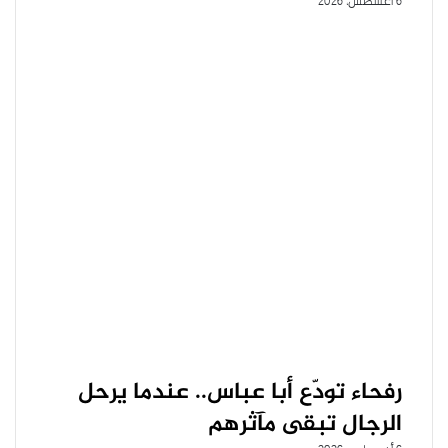
6 أغسطس، 2026
رفحاء تودّع أبا عباس.. عندما يرحل
الرجال تبقى مآثرهم