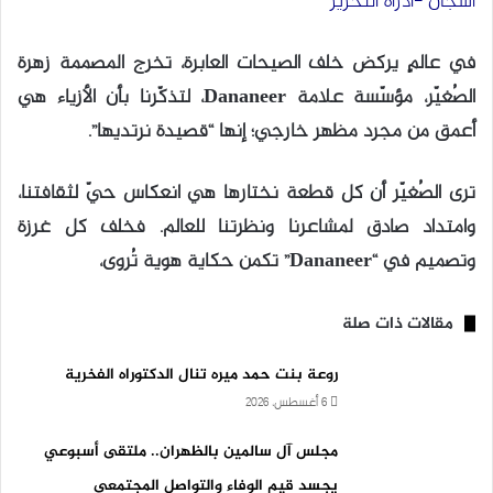
اشجان -ادراة التحرير
في عالمٍ يركض خلف الصيحات العابرة، تخرج المصممة زهرة
الصُغيّر، مؤسّسة علامة Dananeer، لتذكّرنا بأن الأزياء هي
أعمق من مجرد مظهر خارجي؛ إنها “قصيدة نرتديها”.
ترى الصُغيّر أن كل قطعة نختارها هي انعكاس حيّ لثقافتنا،
وامتداد صادق لمشاعرنا ونظرتنا للعالم. فخلف كل غرزة
وتصميم في “Dananeer” تكمن حكاية هوية تُروى،
مقالات ذات صلة
روعة بنت حمد ميره تنال الدكتوراه الفخرية
6 أغسطس، 2026
مجلس آل سالمين بالظهران.. ملتقى أسبوعي
يجسد قيم الوفاء والتواصل المجتمعي