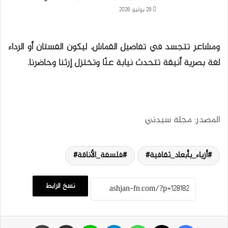
29 يوليو، 2026
ومشاعر تتجسد في تفاصيل القماش، ليكون الفستان أو الرداء
لغة بصرية أنيقة تتحدث نيابة عنّا وتختزل إرثنا وحاضرنا.
المصدر: مجلة سيدتي
أزياء_بأبعاد_ثقافية#
فلسفة_الأناقة#
نسخ الرابط
فيسبوك
‫X
واتساب
تيلقرام
لاين
مشاركة عبر البريد
طباعة