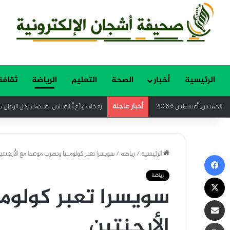
الرئيسية
أخبار
الصحة
التعليم
الرياضة
ثقافة
أخبار عاجلة
الخميس, أغسطس 6 2026
رفحاء تودّع أبا عباس.. عندما يرحل الرجال 
الرئيسية
/
رياضة
/
سويسرا تعبر كولومبيا وتضرب موعدا مع الأرجنتي
فيسبوك
رياضة
‫X
سويسرا تعبر كولومب
مشاركة عبر البريد
الأرجنتين
طباعة