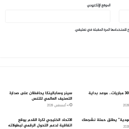
الموقع الإلكتروني
 لاستخدامها المرة المقبلة في تعليقي.
34 جولة و306 مباريات.. موعد بداية
سينر وسابالينكا يحافظان على صدارة
التصنيف العالمي للتنس
4 أغسطس، 2026
عودية” يطلق حملة نشجعك
الاتحاد الخليجي لكرة القدم يوقع
اتفاقية لدعم التحول الرقمي لبطولاته