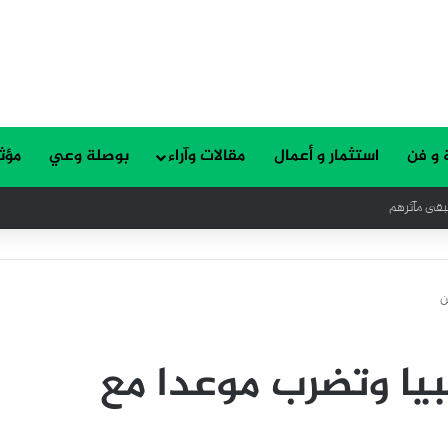
 و فن
استثمار و أعمال
مقالات وآراء
بوصلة وعي
مؤث
تبقى مآثرهم
ن
يا وتضرب موعدا مع