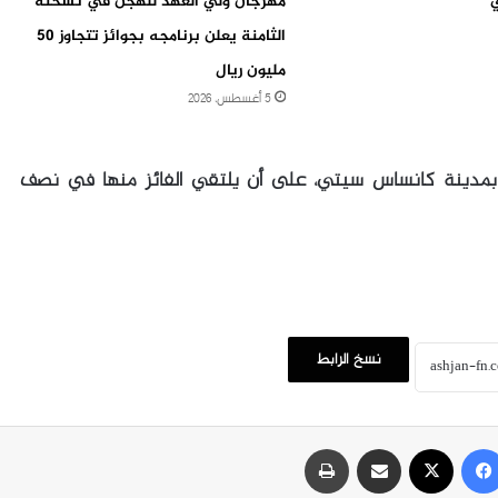
مهرجان ولي العهد للهجن في نسخته
الثامنة يعلن برنامجه بجوائز تتجاوز 50
مليون ريال
5 أغسطس، 2026
هة سويسرا والأرجنتين في 11 يوليو بمدينة كانساس سيتي، على أن يلتقي الفائز منها في نصف
نسخ الرابط
فيسبوك
‫X
مشاركة عبر البريد
طباعة