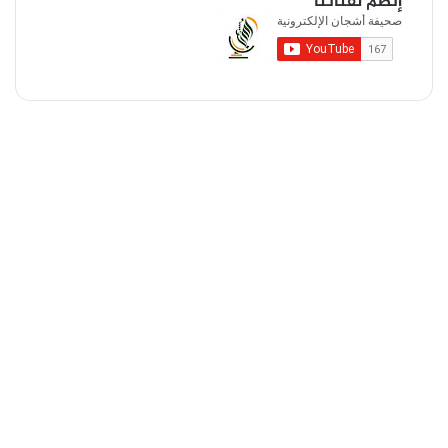
إنضم لقناتنا