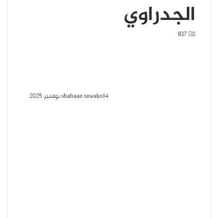
الجدراوي
837
0
4 نوفمبر، 2025
shabaan tawakol