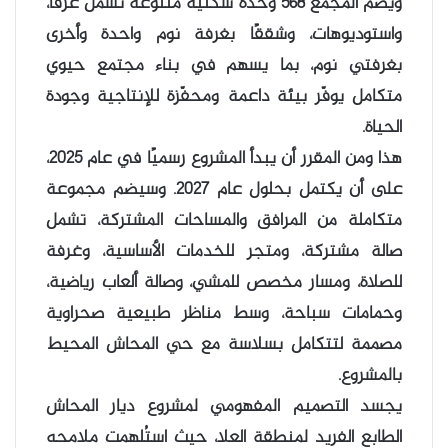
ويضم المجمع 568 وحدة سكنية متنوّعة تشمل غرفًا،
واستوديوهات، وشققًا بغرفة نوم واحدة وأخرى
بغرفتي نوم، بما يسهم في بناء مجتمع حيوي
متكامل يوفّر بيئة داعمة ومحفّزة للإنتاجية وجودة
الحياة.
هذا ومن المقرر أن يبدأ المشروع رسميًا في عام 2025،
على أن يكتمل بحلول عام 2027. وسيضم مجموعة
متكاملة من المرافق والمساحات المشتركة، تشمل
صالة مشتركة، ومتجر للخدمات الأساسية، وغرفة
للصلاة، ومسار مخصص للمشي، وصالة ألعاب رياضية،
وحمامات سباحة، وسط مناظر طبيعية صحراوية
مصممة لتتكامل بسلاسة مع حي المحاش المحيط
بالمشروع.
يجسد التصميم المفهومي لمشروع ديار المحاش
الطابع الفريد لمنطقة العلا، حيث استُلهمت ملامحه