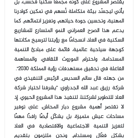
يقتصر المشروع على كونه مجمعًا سكنيًا فحسب، بل
يأتي ليجسّد بيئة متكاملة تُسهم في تمكين كوادرنا
المهنية، وتحسين جودة حياتهم، وتعزيز انتمائهم. كما
يدعم هذا الصرح العمراني النمو المتسارع للمشاريع
السكنية في العلا، انسجامًا مع رؤيتنا لترسيخ مكانتها
كوجهة سياحية عالمية، قائمة على مبادئ التنمية
المستدامة، واحترام الموروث الثقافي، والمساهمة
الفاعلة في تحقيق مستهدفات رؤية المملكة 2030”.
من جهته قال سالم السديس, الرئيس التنفيذي في
شركة رزيق عبد الله الجدراوي: “يشرفنا اختيار شركة
العلا للتطوير لشركتنا، لتنفيذ هذا المشروع الحيوي. إذ
لا تقتصر أهمية مشروع ديار المحاش، على توفير
مساحات عيش متميزة، بل يشكّل أيضًا رافدًا مهمًا
لتعزيز التنمية الاجتماعية والاقتصادية في العلا
بشكل فعّال ومستدام. ونحن ملتزمون بتقديم