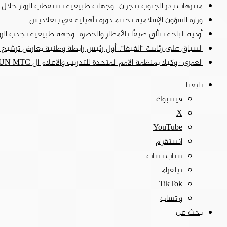
متنزهات بدر الجنوب بنجران.. وجهات طبيعية تستقطب الزوار خلال إ
وزارة الشؤون الإسلامية تختتم دورة تأهيلية في بنغلاديش
أودية الباحة تتألق صيفًا بالأمطار والخضرة.. وجهة طبيعية تجذب الزوا
السباق على رئاسة “الفيفا”.. أول رئيس رابطة وطنية يعارض ترشيح
العمري : وكيلا بمنظمة الامم المتحدة للتدريب والاعلام ال UN MTC بالمملكة ودول الخليج العربي
تابعنا
فيسبوك
‫X
‫YouTube
انستقرام
سناب تشات
تيلقرام
‫TikTok
واتساب
بحث عن