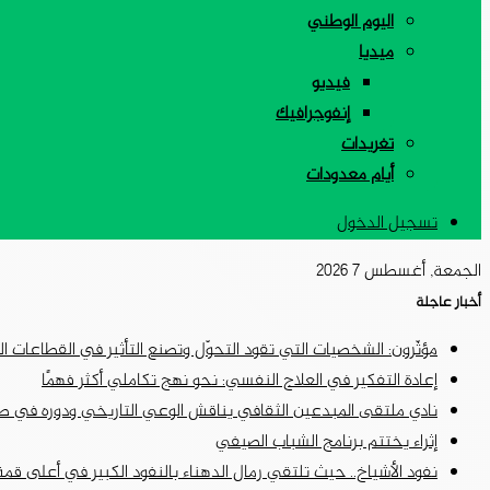
اليوم الوطني
ميديا
فيديو
إنفوجرافيك
تغريدات
أيام معدودات
تسجيل الدخول
الجمعة, أغسطس 7 2026
أخبار عاجلة
مؤثّرون: الشخصيات التي تقود التحوّل وتصنع التأثير في القطاعات ا
إعادة التفكير في العلاج النفسي: نحو نهج تكاملي أكثر فهمًا
نادي ملتقى المبدعين الثقافي يناقش الوعي التاريخي ودوره في ص
إثراء يختتم برنامج الشباب الصيفي
نفود الأشياخ.. حيث تلتقي رمال الدهناء بالنفود الكبير في أعلى قمة