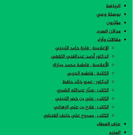
الرياضة
بوصلة وعي
مؤثرون
مدائن السرد
مقالات وآراء
الإعلامية : فايزة حامد الثبيتي
الدكتور أحمد عبدالغني الثقفي
الأعلامية : فاطمة محمد مبارك
الكاتبة : فاطمه الحربي
الدكتور : عمرو خالد حافظ
الكاتب : سيّار عبدالله الشمري
الكاتب : علي بن خضر الثبيتي
الكاتب : فلاح بن علي الزهراني
الكاتب : ممدوح علي خليف القنياوي
عزف العطاء
المزيد