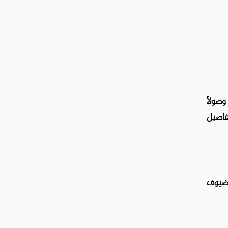
صولًا
فاصيل
لضيوف