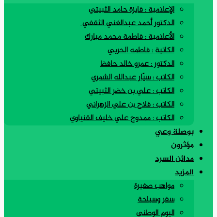
الإعلامية : فايزة حامد الثبيتي
الدكتور أحمد عبدالغني الثقفي
الأعلامية : فاطمة محمد مبارك
الكاتبة : فاطمه الحربي
الدكتور : عمرو خالد حافظ
الكاتب : سيّار عبدالله الشمري
الكاتب : علي بن خضر الثبيتي
الكاتب : فلاح بن علي الزهراني
الكاتب : ممدوح علي خليف القنياوي
بوصلة وعي
مؤثرون
مدائن السرد
المزيد
مواهب صغيرة
سفر وسياحة
اليوم الوطني