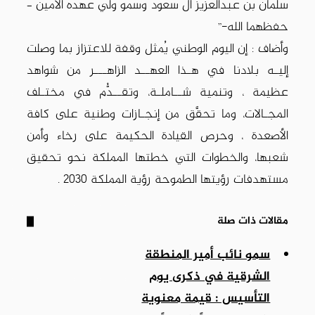
سلمان بن عبدالعزيز آل سعود وسمو ولي عهده الأمين –
حفظهما الله-”
وأضاف : إن اليوم الوطني يُمثل وقفة للاعتزاز بما وصلت
إليـه بلادنا في هـذا العهــد الزاهـــر من شواهد
عظيمة ، وتنمية شــاملـة، وتقــدُّم في مختـلف
المجـالات، وما تحقَّق من إنجـازات وطنية على كافة
الأصعدة ، وحرص القيادة الحكيمة على رخاء وأمن
شعبها، والخطوات التي خطتها المملكة نحو تحقيق
مستهدفات رؤيتها الطموحة رؤية المملكة 2030 .
مقالات ذات صلة
سمو نائب أمير المنطقة
الشرقية في ذكرى يوم
التأسيس : قيمة معنوية