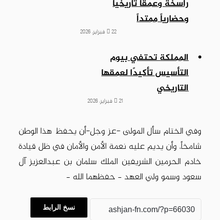
راسخة وعمقاً تاريخياً
وحضارياً ممتداً
22 فبراير، 2026
‎المملكة تحتفي بيوم
التأسيس تأكيدًا لعمقها
التاريخي
21 فبراير، 2026
وفي الختام سأل المولى -عز وجل-أن يحفظ هذا الوطن
شامخاً، وأن يديم عليه نعمة الأمن والأمان في ظل قيادة
خادم الحرمين الشريفين الملك سلمان بن عبدالعزيز آل
سعود وسمو ولي العهد – حفظهما الله –
نسخ الرابط