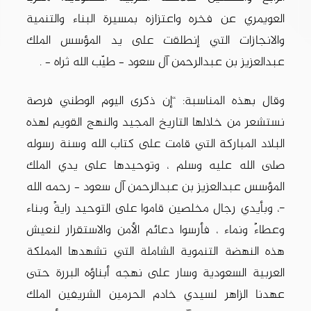
العويمري عن فخره واعتزازه بمسيرة البناء والتنمية
والانجازات التي إنطلقت على يد المؤسس الملك
عبدالعزيز بن عبدالرحمن آل سعود – طيّب الله ثراه – .
وقال بهذه المناسبة: “إن ذكرى اليوم الوطني فرصة
نستشعر من خلالها التاريخ المجيد والنهج القويم لهذه
البلاد المباركة التي قامت على كتاب الله وسنة رسوله
صلى الله عليه وسلم ، وتوحيدها على يدي الملك
المؤسس عبدالعزيز بن عبدالرحمن آل سعود – رحمه الله
-، وبأيدي رجال مخلصين قاموا على التوحيد رايةً وبناء
وعطاءً ونماء ، فأرسوا دعائم الأمن والاستقرار لنعيش
هذه النهضة التنموية الشاملة التي تشهدها المملكة
العربية السعودية وسار على نهجه أبناؤه البررة حتى
عهدنا الزاهر لسيدي خادم الحرمين الشريفين الملك