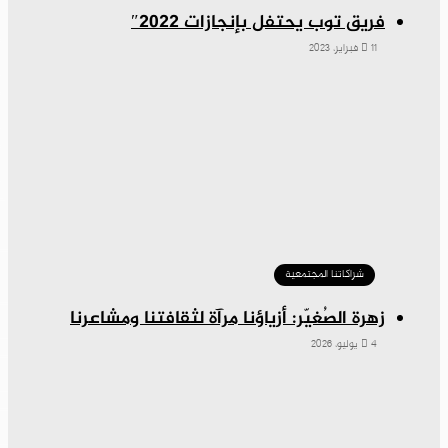
فريق توب يحتفل بإنجازات 2022″
11 فبراير، 2023
شراكاتنا المجتمعية
زهرة الصُغيّر: أزياؤنا مرآة لثقافتنا ومشاعرنا
4 يوليو، 2026