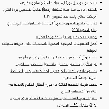
ابن خلدون وإميل دوركايم: رواد علم الاجتماع وأفكارهم
باحثتان من جامعة جدة تحققان إنجازًا عالميًا بتسجيل براءة اختراع
أمريكية لعلاج واعد ضد فيروس HIV
المركز الوطني للصقور يفتتح أولى فعالياته المزاد الدولي لمزارع
إنتاج الصقور 2026
روعة بنت حمد ميره تنال الدكتوراه الفخرية
أجمل التنسيقات الصيفية العصرية للمحجبات على طريقة مدونات
الموضة
رفحاء تودّع أبا عباس.. عندما يرحل الرجال تبقى مآثرهم
تربية الأجيال: التدريب كسبيل لتشكيل الشخصيات القوية
انطلاق ملتقى “عرش الحرف” بالباحة احتفاءً بجماليات الخط
العربي ودعمًا للمبدعين
سحب قرعة النسخة الثالثة من دوري أبطال الخليج للأندية في
الـ24 من أغسطس الجاري
مهرجان ولي العهد للهجن في نسخته الثامنة يعلن برنامجه
بجوائز تتجاوز 50 مليون ريال