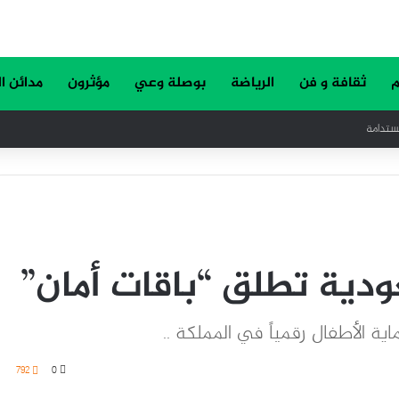
م
ثقافة و فن
الرياضة
بوصلة وعي
مؤثرون
مدائن ا
دة ” رح ضل ”
دية تطلق “باقات أمان”
 الأطفال رقمياً في المملكة ..
792
0