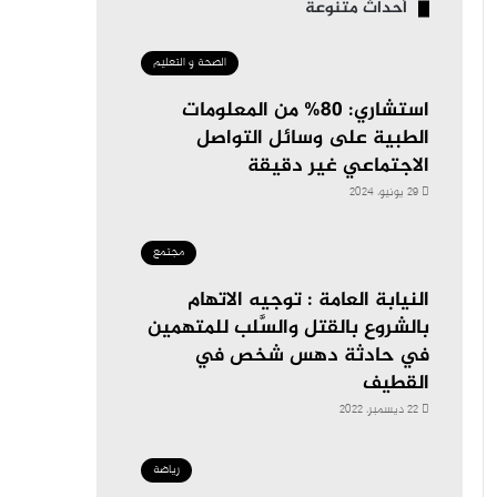
أحداث متنوعة
الصحة و التعليم
استشاري: 80% من المعلومات
الطبية على وسائل التواصل
الاجتماعي غير دقيقة
29 يونيو، 2024
مجتمع
النيابة العامة : توجيه الاتهام
بالشروع بالقتل والسَّلب للمتهمين
في حادثة دهس شخص في
القطيف
22 ديسمبر، 2022
رياضة