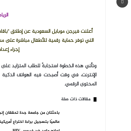
الري
أعلنت فيرجن موبايل السعودية عن إطلاق “باقا
التي توفر حماية رقمية للأطفال مباشرة على مس
إجراء إعدا
وتأتي هذه الخطوة استجابةً للطلب المتزايد على 
الإنترنت، في وقت أصبحت فيه الهواتف الذكية جز
المحتوى الرقمي.
مقالات ذات صلة
باحثتان من جامعة جدة تحققان إنجاز
عالميًا بتسجيل براءة اختراع أمريكية
لعلاج واعد ضد فيروس HIV