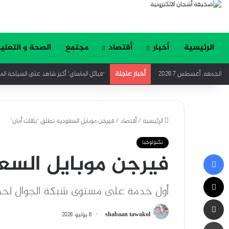
الرئيسية
أخبار
أقتصاد
مجتمع
الصحة و التعلي
أخبار عاجلة
الجمعة, أغسطس 7 2026
قريباً.. علي ياغي يجدد الحماس بأغنية جدي
الرئيسية
/
أقتصاد
/
فيرجن موبايل السعودية تطلق “باقات أمان”
تكنولوجيا
فيرجن موبايل السعو
فيسبوك
‫X
أول خدمة على مستوى شبكة الجوال لحماية
مشاركة عبر البريد
shabaan tawakol
6 يوليو، 2026
طباعة