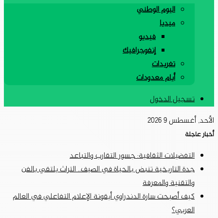
اليوم الوطني
ميديا
فيديو
إنفوجرافيك
تغريدات
أيام معدودات
تسجيل الدخول
الأحد, أغسطس 9 2026
أخبار عاجلة
التفضيلات الثقافية: جسور التقارب والتباعد
جدة التاريخية تنبض بالحياة في الصيف.. التراث يلتقي بالفن
والتقنية والمعرفة
كيف أصبحت سارة الدندراوي أيقونة الإعلام التفاعلي في العالم
العربي؟