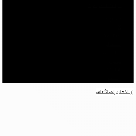
سياسة الخصوصية
فيسبوك
‫X
‫YouTube
انستقرام
سناب تشات
تيلقرام
‫TikTok
واتساب
زر الذهاب إلى الأعلى