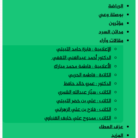
الرياضة
بوصلة وعي
مؤثرون
مدائن السرد
مقالات وآراء
الإعلامية : فايزة حامد الثبيتي
الدكتور أحمد عبدالغني الثقفي
الأعلامية : فاطمة محمد مبارك
الكاتبة : فاطمه الحربي
الدكتور : عمرو خالد حافظ
الكاتب : سيّار عبدالله الشمري
الكاتب : علي بن خضر الثبيتي
الكاتب : فلاح بن علي الزهراني
الكاتب : ممدوح علي خليف القنياوي
عزف العطاء
المزيد