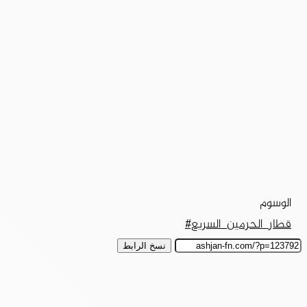
الوسوم
قطار_الحرمين_السريع#
نسخ الرابط