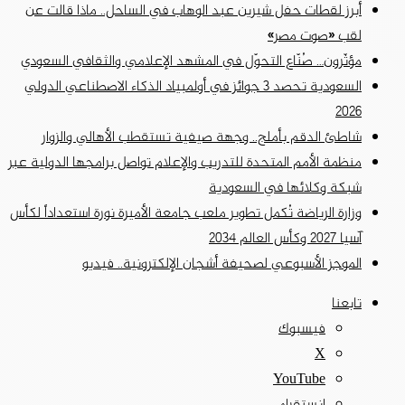
أبرز لقطات حفل شيرين عبد الوهاب في الساحل.. ماذا قالت عن
لقب «صوت مصر»
مؤثّرون… صُنّاع التحوّل في المشهد الإعلامي والثقافي السعودي
السعودية تحصد 3 جوائز في أولمبياد الذكاء الاصطناعي الدولي
2026
شاطئ الدقم بأملج.. وجهة صيفية تستقطب الأهالي والزوار
منظمة الأمم المتحدة للتدريب والإعلام تواصل برامجها الدولية عبر
شبكة وكلائها في السعودية
وزارة الرياضة تُكمل تطوير ملعب جامعة الأميرة نورة استعداداً لكأس
آسيا 2027 وكأس العالم 2034
الموجز الأسبوعي لصحيفة أشجان الإلكترونية.. فيديو
تابعنا
فيسبوك
‫X
‫YouTube