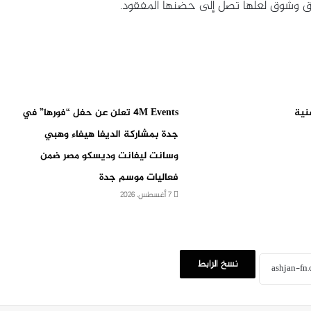
ق وشوق لعلها تصل إلى حضنها المفقود.
نية
4M Events تعلن عن حفل “فورها” في
جدة بمشاركة الديفا هيفاء وهبي
وسانت ليفانت وديسكو مصر ضمن
فعاليات موسم جدة
7 أغسطس، 2026
نسخ الرابط