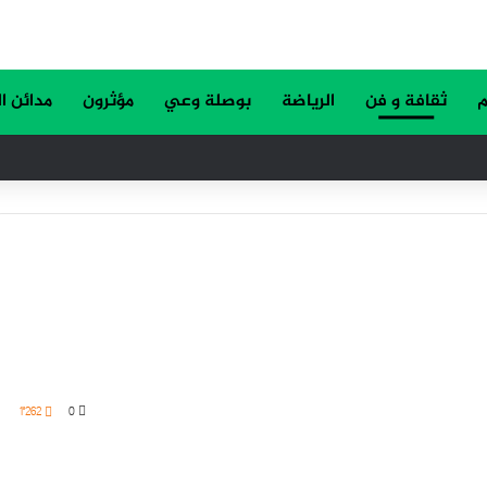
م
ثقافة و فن
الرياضة
بوصلة وعي
مؤثرون
مدائن ا
1٬262
0