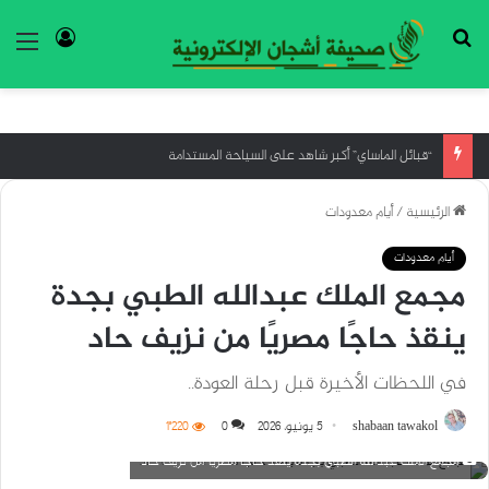
بحث عن
تسجيل ا
الق
“قبائل الماساي” أكبر شاهد على السياحة المستدامة
الرئيسية
/
أيام معدودات
أيام معدودات
مجمع الملك عبدالله الطبي بجدة
ينقذ حاجًا مصريًا من نزيف حاد
في اللحظات الأخيرة قبل رحلة العودة..
shabaan tawakol
5 يونيو، 2026
0
1٬220
مجمع الملك عبدالله الطبي بجدة ينقذ حاجًا مصريًا من نزيف حاد