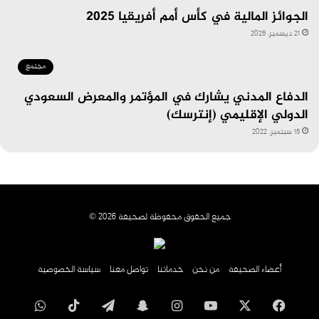
الجوائز المالية في كأس أمم أفريقيا 2025
21 ديسمبر، 2025
مجتمع
الدفاع المدني يشارك في المؤتمر والمعرض السعودي
الدولي الإقليمي (إنترسك)
15 سبتمبر، 2022
جميع الحقوق محفوظة لصحيفة 2026 ©
أعضاء الصحيفة
من نحن
خدماتنا
تواصل معنا
سياسة الخصوصية
فيسبوك
‫X
‫YouTube
انستقرام
سناب
تيلقرام
‫TikTok
واتساب