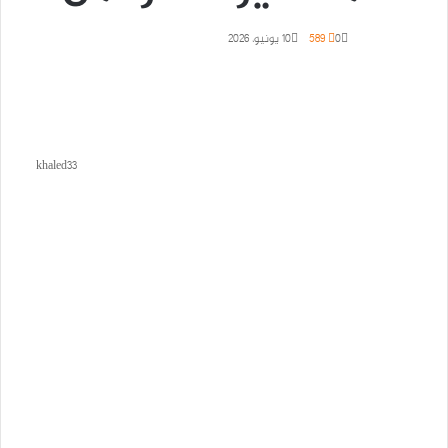
0
589
10 يونيو، 2026
khaled33