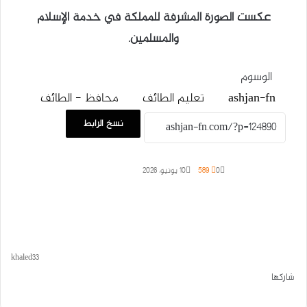
عكست الصورة المشرفة للمملكة في خدمة الإسلام
والمسلمين.
الوسوم
ashjan-fn
تعليم الطائف
محافظ - الطائف
نسخ الرابط
0
589
10 يونيو، 2026
khaled33
شاركها
ف
و
ت
ل
م
ط
ي
ا
X
ي
ا
ب
ش