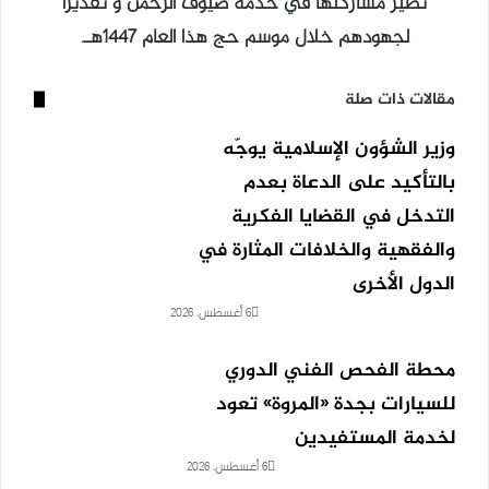
نظير مشاركتها في خدمة ضيوف الرحمن و تقديرًا
لجهودهم خلال موسم حج هذا العام 1447هـ.
مقالات ذات صلة
وزير الشؤون الإسلامية يوجّه
بالتأكيد على الدعاة بعدم
التدخل في القضايا الفكرية
والفقهية والخلافات المثارة في
الدول الأخرى
6 أغسطس، 2026
محطة الفحص الفني الدوري
للسيارات بجدة «المروة» تعود
لخدمة المستفيدين
6 أغسطس، 2026