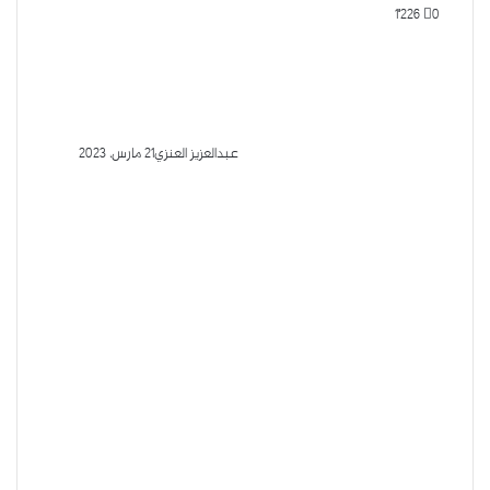
1٬226
0
عبدالعزيز العنزي
21 مارس، 2023