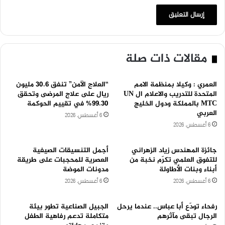
مقالات ذات صلة
العمري : وكيلا بمنظمة الامم
“العلاج الآمن” تنفق 30.6 مليون
المتحدة للتدريب والاعلام ال UN
ريال على علاج المرضى وتحقق
MTC بالمملكة ودول الخليج
99.30% في تقييم الحوكمة
العربي
6 أغسطس، 2026
6 أغسطس، 2026
جائزة المهندس زياد الزهراني
أجمل التنسيقات الصيفية
للتفوق العلمي تكرّم نخبة من
العصرية للمحجبات على طريقة
أبناء وبنات الأطاولة
مدونات الموضة
6 أغسطس، 2026
6 أغسطس، 2026
رفحاء تودّع أبا عباس.. عندما يرحل
الجبيل الصناعية تطور بيئة
الرجال تبقى مآثرهم
متكاملة تدعم رفاهية الطفل