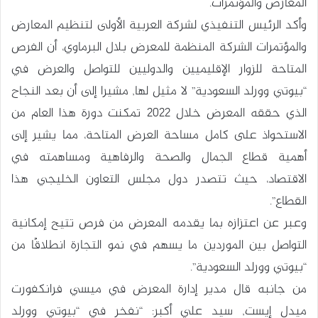
المعارض والمؤتمرات.
وأكد الرئيس التنفيذي لشركة العربية الأولى لتنظيم المعارض
والمؤتمرات الشركة المنظمة للمعرض بلال البرماوي، أن الفرص
المتاحة للزوار الإقليميين والدوليين للتواصل والعرض في
“بيوتي وورلد السعودية” لا مثيل لها, مشيرا إلى أن بعد النجاح
الذي حققه المعرض خلال 2022 تمكنت دورة هذا العام من
الاستحواذ على كامل مساحة العرض المتاحة، مما يشير إلى
أهمية قطاع الجمال والصحة والرفاهية ومساهمته في
الاقتصاد، حيث تتصدر دول مجلس التعاون الخليجي هذا
القطاع”.
وعبر عن اعتزازه بما يقدمه المعرض من فرص تتيح إمكانية
التواصل بين الموردين ما يسهم في نمو التجارة انطلاقًا من
“بيوتي وورلد السعودية”.
من جانبه قال مدير إدارة المعرض في ميسي فرانكفورت
ميدل إيست, سيد علي أكبر: “نفخر في “بيوتي وورلد