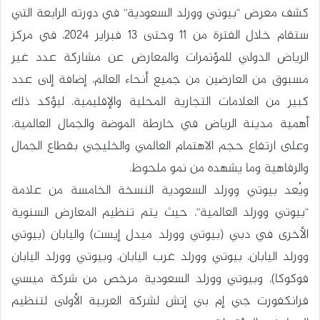
كشف معرض “بيوتي وورلد السعودية” في دورته الرابعة التي
ستقام خلال الفترة من 11 وحتى 13 فبراير 2024، في مركز
الرياض الدولي للمؤتمرات والمعارض عن مشاركة عدد غير
مسبوق من العارضين من جميع أنحاء العالم، إضافة إلى عدد
كبير من العلامات التجارية المحلية والإقليمية، ليؤكد ذلك
أهمية مدينة الرياض في خارطة الموضة والجمال العالمية،
وعلى ارتفاع حجم الاهتمام العالمي والخليجي بقطاع الجمال
والرفاهية وما يشهده من نمو ملحوظ.
ويُعد بيوتي وورلد السعودية النسخة الخامسة من علامة
“بيوتي وورلد العالمية”، حيث يتم تنظيم المعارض السنوية
الأخرى في دبي (بيوتي وورلد ميدل إيست) واليابان (بيوتي
وورلد اليابان، بيوتي وورلد غرب اليابان، وبيوتي وورلد اليابان
فوكوكا)، وبيوتي وورلد السعودية مرخص من شركة ميسي
فرانكفورت جي إم بي إتش لشركة العربية الأولى لتنظيم