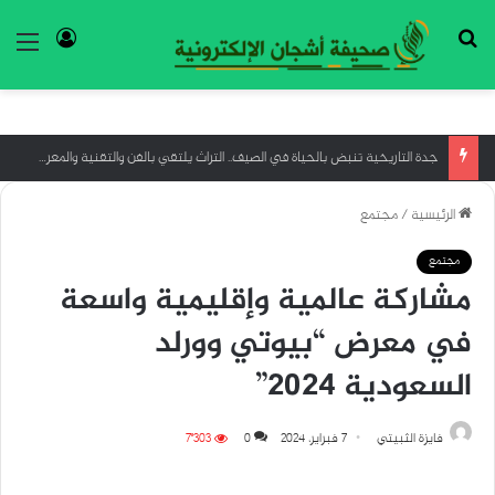
بحث عن
تسجيل ا
الق
جدة التاريخية تنبض بالحياة في الصيف.. التراث يلتقي بالفن والتقنية والمعرفة
الرئيسية
/
مجتمع
مجتمع
مشاركة عالمية وإقليمية واسعة
في معرض “بيوتي وورلد
السعودية 2024”
فايزة الثبيتي
7 فبراير، 2024
0
7٬303