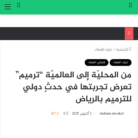
بحث عن
تسجيل ا
الق
الرئيسية
/
عزف العطاء
عزف العطاء
قصص العطاء
من المحليّة إلى العالميّة “ترميم”
تعرض تجربتها في حدثٍ دولي
للترميم بالرياض
shabaan tawakol
2 أكتوبر، 2025
0
927