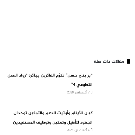
مقالات ذات صلة
“بر بني حسن” تكرّم الفائزين بجائزة “رواد العمل
التطوعي 4”
7 أغسطس، 2026
كيان للأيتام وأوتيت للدعم والتمكين توحدان
الجهود لتأهيل وتمكين وتوظيف المستفيدين
4 أغسطس، 2026