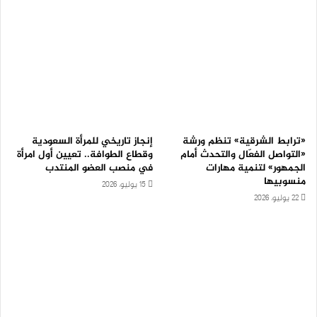
«ترابط الشرقية» تنظم ورشة
إنجاز تاريخي للمرأة السعودية
«التواصل الفعّال والتحدث أمام
وقطاع الطوافة.. تعيين أول امرأة
الجمهور» لتنمية مهارات
في منصب العضو المنتدب
منسوبيها
15 يوليو، 2026
22 يوليو، 2026