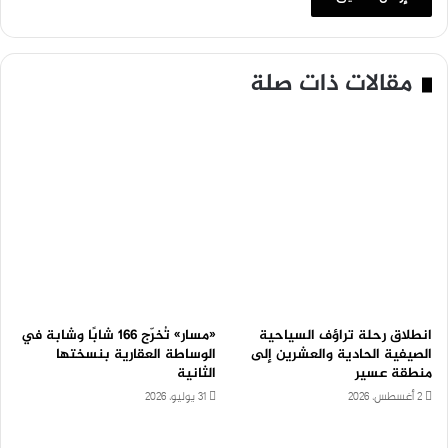
مقالات ذات صلة
انطلاق رحلة تراؤف السياحية
«مسار» تُخرّج 166 شابًا وشابة في
الصيفية الحادية والعشرين إلى
الوساطة العقارية بنسختها
منطقة عسير
الثانية
2 أغسطس، 2026
31 يوليو، 2026