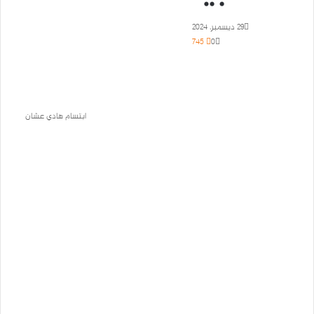
29 ديسمبر، 2024
745
0
ابتسام هادي عشان