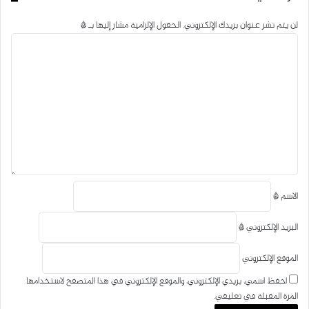
و
ا
ر
ك
ة
ك
ا
ب
ة
لن يتم نشر عنوان بريدك الإلكتروني.
الحقول الإلزامية مشار إليها بـ
*
م
ع
ا
ب
ل
ر
ت
ا
ع
ل
ل
ب
ي
ر
ق
ي
*
د
الاسم
*
البريد الإلكتروني
*
الموقع الإلكتروني
احفظ اسمي، بريدي الإلكتروني، والموقع الإلكتروني في هذا المتصفح لاستخدامها
المرة المقبلة في تعليقي.