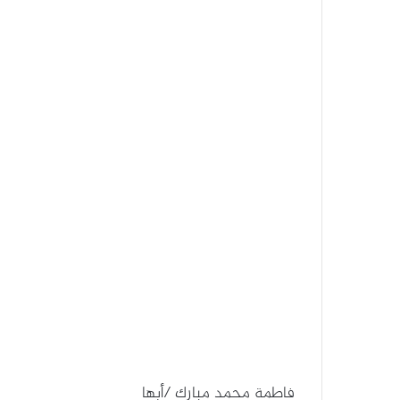
فاطمة محمد مبارك /أبها