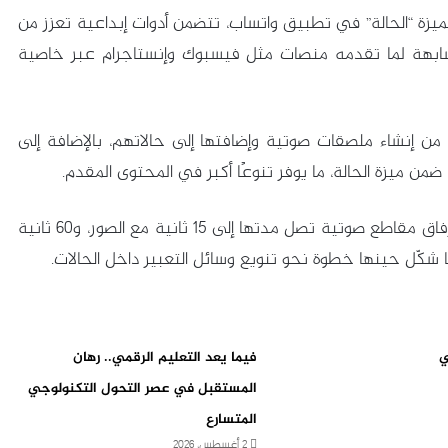
يزة “الحالة” في تطبيق واتساب، تتضمن أدوات إبداعية تعزز من
هة لما تقدمه منصات مثل فيسبوك وإنستاجرام عبر خاصية
من إنشاء ملصقات صوتية وإضافتها إلى حالاتهم، بالإضافة إلى
ن ميزة الحالة، ما يوفر تنوعًا أكبر في المحتوى المقدم.
يُذكر أن واتساب أتاح في مارس الماضي إمكانية إرفاق مقاطع صوتية تصل مدتها إلى 15 ثانية مع الصور، و60 ثانية
 شكّل حينها خطوة نحو تنويع وسائل التعبير داخل الحالات.
ي
فيما يعد التعليم الرقمي.. رهان
المستقبل في عصر التحول التكنولوجي
المتسارع
2 أغسطس، 2026