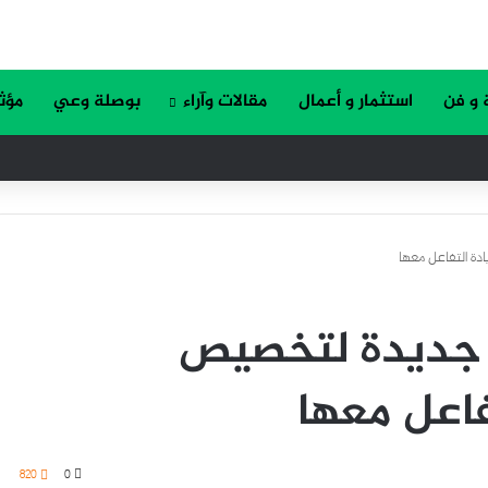
 و فن
استثمار و أعمال
مقالات وآراء
بوصلة وعي
مؤث
دة التفاعل معها
 جديدة لتخصيص
تفاعل معها
820
0