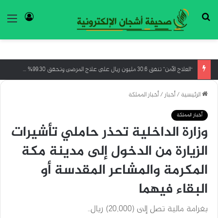
بحث عن
تسجيل ا
الق
“العلاج الآمن” تنفق 30.6 مليون ريال على علاج المرضى وتحقق 99.30% في تقييم الحوكمة
الرئيسية
/
أخبار
/
أخبار المملكة
أخبار المملكة
وزارة الداخلية تحذر حاملي تأشيرات
الزيارة من الدخول إلى مدينة مكة
المكرمة والمشاعر المقدسة أو
البقاء فيهما
بغرامة مالية تصل إلى (20,000) ريال..